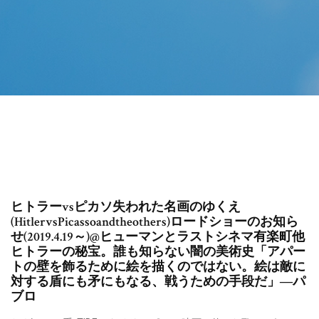
ヒトラーvsピカソ失われた名画のゆくえ
(HitlervsPicassoandtheothers)ロードショーのお知ら
せ(2019.4.19～)@ヒューマンとラストシネマ有楽町他
ヒトラーの秘宝。誰も知らない闇の美術史「アパー
トの壁を飾るために絵を描くのではない。絵は敵に
対する盾にも矛にもなる、戦うための手段だ」―パ
ブロ