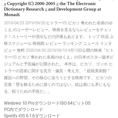
;; Copyright (C) 2000-2005 ;; the The Electronic
Dictionary Research ;; and Development Group at
Monash
2019/04/23 2019/09/20 ヒトラーVS.ピカソ 奪われた名画のゆ
くえ のユーザーレビュー。映画を見るならレビューをチェッ
ク！ストーリーや演出などの評価もあります。 トップ 作品 上
映スケジュール 映画館 レビュー ランキング ニュース インタ
ビュー 無料 2020/04/30 2019/04/10 4月19日公開の映画『ヒト
ラーVS.ピカソ 奪われた名画のゆくえ』の日本ポスタ―版本ビ
ジュアルと予告編が公開された。 本作は、ピカソ、ゴッホ ヒ
トラーの芸術に関する見方・偏見・考え方、＂総統美術館＂
建設への野望、その核心に迫ろうとする映画です。 ピカソの
言葉「壁を飾るために描くのではない。絵は盾にも矛にもな
る、戦うための手段だ」。
Windows 10 ProダウンロードISO 64ビットOS
PC内でダウンロード
Spotify iOS 6.1.6ダウンロード