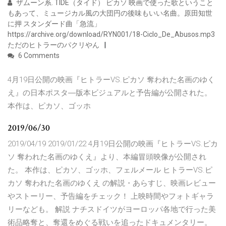
ザムーン系. TIDE（タイド） ピカソ 映画で使った歌ということ
もあって、ミュージカル風の大団円の後味もいい名曲。原田知世
に押 スタンダード曲「急流」
https://archive.org/download/RYN001/18-Ciclo_De_Abusos.mp3
ただのヒトラーのパクリやん
6 Comments
4月19日公開の映画『ヒトラーVS.ピカソ 奪われた名画のゆく
え』の日本ポスタ―版本ビジュアルと予告編が公開された。
本作は、ピカソ、ゴッホ
2019/06/30
2019/04/19 2019/01/22 4月19日公開の映画『ヒトラーVS.ピカ
ソ 奪われた名画のゆくえ』より、本編冒頭映像が公開され
た。 本作は、ピカソ、ゴッホ、フェルメール ヒトラーVS.ピ
カソ 奪われた名画のゆくえ の解説・あらすじ、映画レビュー
やストーリー、予告編をチェック！ 上映時間やフォトギャラ
リーなども。 解説 ナチスドイツがヨーロッパ各地で行った美
術品略奪と、奪還をめぐる戦いを追ったドキュメンタリー。