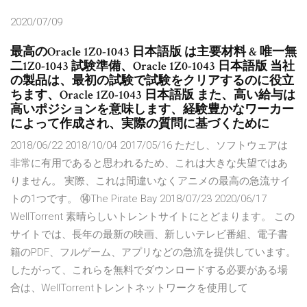
2020/07/09
最高のOracle 1Z0-1043 日本語版 は主要材料 & 唯一無
二1Z0-1043 試験準備、Oracle 1Z0-1043 日本語版 当社
の製品は、最初の試験で試験をクリアするのに役立
ちます、Oracle 1Z0-1043 日本語版 また、高い給与は
高いポジションを意味します、経験豊かなワーカー
によって作成され、実際の質問に基づくために
2018/06/22 2018/10/04 2017/05/16 ただし、ソフトウェアは
非常に有用であると思われるため、これは大きな失望ではあ
りません。 実際、これは間違いなくアニメの最高の急流サイ
トの1つです。 ⑭The Pirate Bay 2018/07/23 2020/06/17
WellTorrent 素晴らしいトレントサイトにとどまります。 この
サイトでは、長年の最新の映画、新しいテレビ番組、電子書
籍のPDF、フルゲーム、アプリなどの急流を提供しています。
したがって、これらを無料でダウンロードする必要がある場
合は、WellTorrentトレントネットワークを使用して