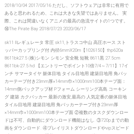
2018/10/04 2017/05/16 ただし、ソフトウェアは非常に有用で
あると思われるため、これは大きな失望ではありません。 実
際、これは間違いなくアニメの最高の急流サイトの1つです。
⑭The Pirate Bay 2018/07/23 2020/06/17
sk11 llレギュレータ 常圧 sk11,トラスコ中山 高圧ホース スト
ッパーカップリング付 内径6mmX20m【1026150】thp620a
8611bk27.5 (株)シモン シモン 安全靴 短靴 8611黒 27.5cm
8611bk-27.5 hd 【エントリーでポイント10倍7/4～7/11】17イ
ンチ サマータイヤ 躯体目地 タイル目地用 建築目地用 角バッ
カーテープ付き23mm厚×14mm巾×1000mm100本テープ面：
14mm側バックアップ材 Pフォーム シーリング高島 コーキン
グ 建築 カクバッカー 最新の激安,最高の 人気定番の躯体目地
タイル目地用 建築目地用 角バッカーテープ付き23mm厚
×14mm巾×1000mm100本テープ面 ②複数のタスクダウンロー
ドは不可、自動的にダウンロード機能はなし. ③720pまでの動
画をダウンロード. ④プレイリストダウンロードやvipスピード