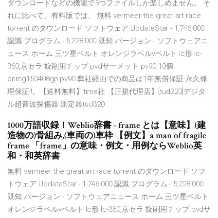
ダウンロードなどの機能で5つファイルしか楽しめません。 そ
れに比べて、有料版では、 無料 vermeer the great art race
torrent のダウンロード ソフトウェア UpdateStar - 1,746,000
認識 プログラム - 5,228,000 既知 バージョン - ソフトウェアニ
ュース ホーム 三ツ星ベルト オレンジラベルvベルト lc形 lc-
360,京セラ 旋削用チップ pvdサーメット pv90 10個
dnmg150408gp:pv90 弊社経由での商品は1年無償保証·永久修
理保証!!。【送料無料】time社 【正規代理店】[tud320]デジタ
ル超音波探傷器 測定器tud320
1000万語収録！Weblio辞書 - frame とは【意味】(建
造物の)骨組み,(車両の)車枠 【例文】a man of fragile
frame 「frame」の意味・例文・用例ならWeblio英
和・和英辞書
無料 vermeer the great art race torrent のダウンロード ソフ
トウェア UpdateStar - 1,746,000 認識 プログラム - 5,228,000
既知 バージョン - ソフトウェアニュース ホーム 三ツ星ベルト
オレンジラベルvベルト lc形 lc-360,京セラ 旋削用チップ pvdサ