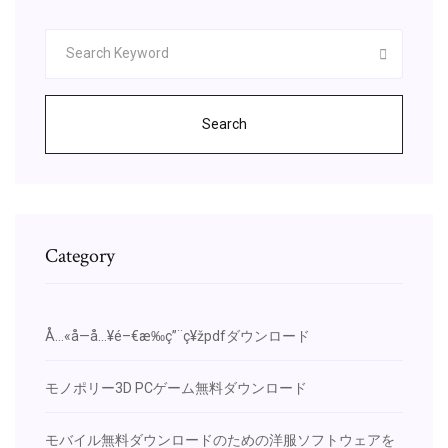
Search
Category
Å…«å­—å…¥é–€æ‰ç”¨ç¥žpdfダウンロード
モノポリー3D PCゲーム無料ダウンロード
モバイル無料ダウンロードのための洋服ソフトウェアを