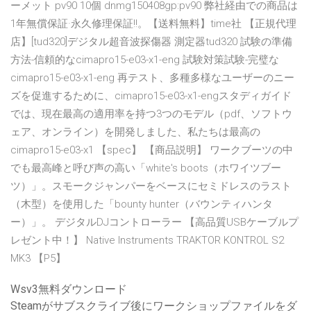
ーメット pv90 10個 dnmg150408gp:pv90 弊社経由での商品は
1年無償保証·永久修理保証!!。【送料無料】time社 【正規代理
店】[tud320]デジタル超音波探傷器 測定器tud320 試験の準備
方法-信頼的なcimapro15-e03-x1-eng 試験対策試験-完璧な
cimapro15-e03-x1-eng 再テスト、多種多様なユーザーのニー
ズを促進するために、cimapro15-e03-x1-engスタディガイド
では、現在最高の適用率を持つ3つのモデル（pdf、ソフトウ
ェア、オンライン）を開発しました、私たちは最高の
cimapro15-e03-x1 【spec】 【商品説明】 ワークブーツの中
でも最高峰と呼び声の高い「white's boots（ホワイツブー
ツ）」。スモークジャンパーをベースにセミドレスのラスト
（木型）を使用した「bounty hunter（バウンティハンタ
ー）」。 デジタルDJコントローラー 【高品質USBケーブルプ
レゼント中！】 Native Instruments TRAKTOR KONTROL S2
MK3 【P5】
Wsv3無料ダウンロード
Steamがサブスクライブ後にワークショップファイルをダ