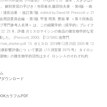
Brodie染色（PB染色）（Figure 2.3） 通常，大きさは6
実習の手びき / 寺田春水,藤田恒夫著. -- 第8版. -- 南.
 浦良治著. -- 改訂第7版. edited by David M. Prescott ;v. 21
用語委員会編. -- 第3版. 甲斐 明美. 豊福 肇. ＜第 8 回食品
プ専門参考人名簿＞ は、この細菌学的（疫学的）ブレイク
. 23. Ⅱ．評価 ガミスロマイシンの食品の微生物学的な安
Prescott, 2000). 【12/5WG 池専門
i/pdf/risk_shishin.pdf. 15. ガミスロ 2018年12月25日 2003 年 12
影響評価につ. いて要請（15 消安第 3979 号） タイロシ
代謝物）の微生物学的活性はタイ. ロシン A のそれぞれ約
ーム
s 7ダウンロード
BOOKカラフルPDF