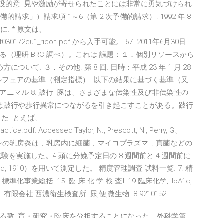
設的意. 見や激励が寄せられたことには非常に勇気づけられ
備的請求」）請求項 1～6（第 2 次予備的請求）. 1992 年 8
. * 原文は、
ule_ii/t030172eu1_ricoh.pdf から入手可能。 67 2011年6月30日
（理研 BRC 調べ）。これは 議題：１．個別リソースから
て. ３．その他. 第 8 回. 日時：平成 23 年 1 月 28
 豚のウェルフェアの基準（測定指標）. 以下の結果に基づく基準（又
ニマル 8. 跛行. 豚は、さまざまな伝染性及び非伝染性の
害は跛行や歩行異常につながるを引き起こすことがある。跛行
た. とえば、
ice.pdf. Accessed Taylor, N., Prescott, N., Perry, G.,
s, C. (2006). ウシの乳房炎は，乳房内に細菌，マイコプラズマ，真菌などの
を実施した。4 頭に分娩予定日の 8 週間前と 4 週間前に
Breed, 1910）を用いて測定した。 精度管理調査 試料一覧. 7. 精
標準化事業総括. 15. 臨 床 化 学 検 査Ⅰ. 19 臨床化学,HbA1c,
. 有限会社 西濃衛生検査所. 尿,便,微生物. 8 9210152.
る教. 育・研究・臨床を分担することになった．外科学第