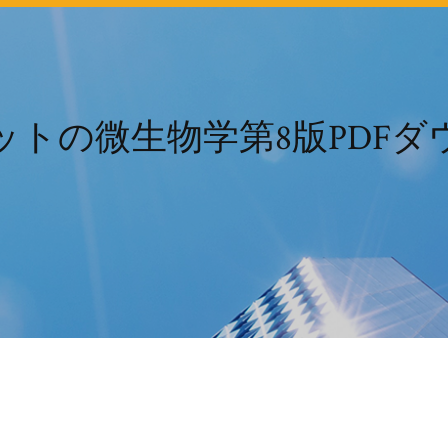
ットの微生物学第8版PDFダ