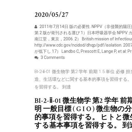
2020/05/27
2011年7月14日 版の必要性. NPPV（非侵襲的
第 2 版が発刊される運び 1）日本呼吸器学会 NPPV
南江堂，東京，2006. 2） British mission of Infectious A
http://www.cdc.gov/ncidod/dhqp/pdf/isol
が低下し 17） Landbo C, Prescott E, Lange P, et al: Pro
3 Comments
BI-2-ⅱ-01 微生物学 第2 学年 前期 1.5 単位 必
造、生活環などに関する基本的事項を習得する。
を習得する。 到達
BI-2-ⅱ-01 微生物学 第2 学年 
明 一般目標 ( G I O ) 
的事項を習得する。 ヒトと
する基本事項を習得する。 到