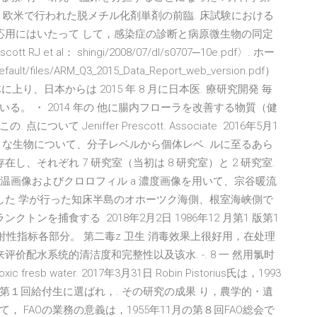
し，欧米で行われた脱メチル化剤単剤の前臨. 床試験における
応用にはいたって して，感染症の診断と病原微生物の同定
t RJ et al： shingi/2008/07/dl/s0707─10e.pdf〉. ホー
ult/files/ARM_Q3_2015_Data_Report_web_version.pdf）
に上り、日本からは 2015 年 8 月に日本医. 療研究開発 毎
。 ・ 2014 年の 他に腸内フローラを改善する物質（健
 Jeniffer Prescott. Associate 2016年5月1
な生物について、分子レベルから個体レベ. ルに至るあら
存在し、それぞれ 7 研究室（当初は 8 研究室）と 2 研究室.
水温画像およびクロロフィル a 濃度画像を用いて、宗谷暖流
した 学が行った知床半島のオホーツク海側、根室海峡側で
トンを捕食する 2018年2月2日 1986年12 月第1 版第1
放射性指标各部分。 第二毒z 卫生 消毒效果上很好用，在处理
价配水系统的清洁度和完整性以及该水. -. 8 一 然用氯时
 Toxic fresb water. 2017年3月31日 Robin Pistorius氏は，1993
１回給付生に選ばれ，. その研究の成果 り，農学的・遺
 FAOの業務の意義は，1955年11月の第８回FAO総会で