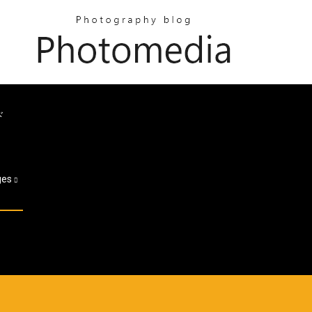
ド
ges