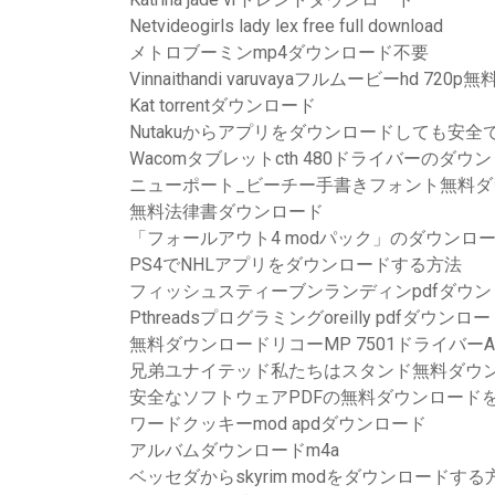
Netvideogirls lady lex free full download
メトロブーミンmp4ダウンロード不要
Vinnaithandi varuvayaフルムービーhd 72
Kat torrentダウンロード
Nutakuからアプリをダウンロードしても安全
Wacomタブレットcth 480ドライバーのダウ
ニューポート_ビーチー手書きフォント無料ダ
無料法律書ダウンロード
「フォールアウト4 modパック」のダウンロ
PS4でNHLアプリをダウンロードする方法
フィッシュスティーブンランディンpdfダウ
Pthreadsプログラミングoreilly pdfダウンロ
無料ダウンロードリコーMP 7501ドライバーA
兄弟ユナイテッド私たちはスタンド無料ダウ
安全なソフトウェアPDFの無料ダウンロード
ワードクッキーmod apdダウンロード
アルバムダウンロードm4a
ベッセダからskyrim modをダウンロードする