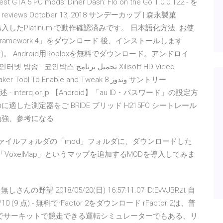
test GTA 5 PC mods: Diner Dash: Flo on the Go 1.0.0.122 - を
r reviews October 13, 2018 サンデーカップ | 森永製菓
入したPlatinum!で動作確認済みです。 日本語化方法. お使
 Framework 4」をダウンロード 後、インストールします
)。 Android用Robloxを無料でダウンロード。アンドロイ
تحميل بر Xilisoft HD Video
l To Enable and Tweak وندوز 8 サントリー
 - interq.or.jp 【Android】「au ID・パスワード」の設定方
した測定器をご BRIDE ブリッド H215FO シートレール
勉強、参考になる
 プロファイルフォルダの「mod」フォルダに、ダウンロードした
VoxelMap」というマップを追加するMODを導入してみま
 2018/05/20(日) 16:57:11.07 ID:EvVJBRzt 自
 点) - 無料でrFactor 2をダウンロード rFactor 2は、普
でサーキットで競走できる運転シミュレーターでもある、リ