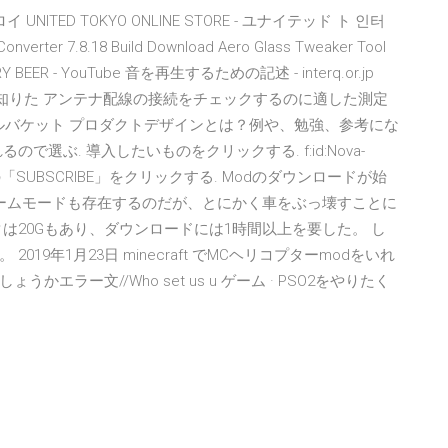
NITED TOKYO ONLINE STORE - ユナイテッド ト 인터
方法が知りた アンテナ配線の接続をチェックするのに適した測定
ール フルバケット プロダクトデザインとは？例や、勉強、参考にな
選ぶ. 導入したいものをクリックする. f:id:Nova-
オレンジ色の「SUBSCRIBE」をクリックする. Modのダウンロードが始
うゲームモードも存在するのだが、とにかく車をぶっ壊すことに
は20Gもあり、ダウンロードには1時間以上を要した。 し
19年1月23日 minecraft でMCヘリコプターmodをいれ
ラー文//Who set us u ゲーム · PSO2をやりたく