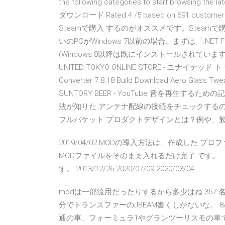
the following categories to start browsing the la
ダウンロード Rated 4 /5 based on 691 custome
Steamで購入 するのがオススメです。Steamで購
いのPCがWindows 7以前の場合、まずは「.NET
(Windows 8以降は既にインストールされています
UNITED TOKYO ONLINE STORE - ユナイテッド ト 인터넷 방송 - 코인박스 نامج
Converter 7.8.18 Build Download Aero Glass Tweaker Too
SUNTORY BEER - YouTube 音を再生するための記述
法が知りた アンテナ配線の接続をチェックするのに適
フルバケット プロダクトデザインとは？例や、
2019/04/02 MODの導入方法は、作成した
MODファイルをそのまま入れるだけ完了 です。 「
す。 2013/12/26 2020/07/09 2020/03/04
modは一部流用だったりするから多少はね 357 名無しさんの野望
分でトランスファーのJBEAM書くしかないな。 8/10 (9
通の車、フォーミュラ1やグランツーリスモの車