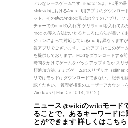
アルなレースゲームです. rFactor 2は、P
MalavidaにおけるAndroid用アプリのダ
ット、その他のAndroid形式の全てのアプリ、
チャーでのmodの入れ方 ゲリラmodを入れてみた d
mod の導入方法はいたるところに方法が書いて
ジョンによって対応しているmodは異なりますがいまだ
報アプリでございます。 このアプリはこのゲーム
を提供しております。Modをダウンロードする
時間をかけてゲームをバックアップするか スリザリオMO
類追加方法. ミミズゲームのスリザリオ（slithe
リではモッドはダウンロードできない。 記事を
認ください。 管理者権限のユーザーアカウントを使用していま
Windows7 | Mac OS 10.13 , 10.12 ）
ニュース @wikiのwikiモード
ることで、あるキーワードに
とができます 詳しくはこち