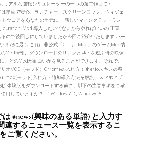
C用の最もリアルな運転シミュレーターの一つの第二作目です。
ウンロードは簡単で安心。ランチャー、スクリーンロック、ウィジェ
ソフトウェアをあなたの手元に。 新しいマインクラフトラン
uration. Mod 導入したいでなにからやればいいの 正直
あるので後回しにしていましたが今回ご紹介いたします バー
に最も ‎これは非公式「Garry’s Mod」のゲームMod情
のMod情報、ダウンロードのリンクとModを遊ぶ時の映像
前に、どのModが面白いかを見ることができます。それで、
D（モッド）Chromeの入れ方 slither.ioスキンの種
r.io）mod(モッド)入れ方・追加導入方法を解説。スマホアプ
読む 体験版をダウンロードする前に、以下の注意事項をご確
すか？ （ Windows10 , Windows 8 ,
では #news(興味のある単語) と入力す
関連するニュース一覧を表示するこ
らをご覧ください。