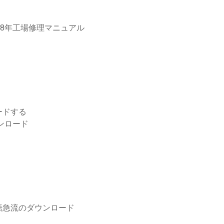
98年工場修理マニュアル
ロードする
ダウンロード
語急流のダウンロード