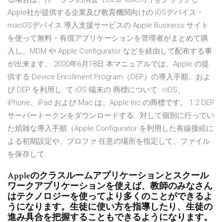
Apple社が提供する企業及び教育機関向けの iOSデバイス・
macOSデバイス 導入支援サービスの Apple Business サイト
を使って無料・有償アプリケーションを管理者がまとめて購
入し、MDM や Apple Configurator などを経由して配布する事
が出来ます。 2020年6月18日 本マニュアルでは、Apple の提
供する Device Enrollment Program（DEP）の導入手順、およ
び DEP を利用し. て iOS 端末の 商標について. ○iOS、
iPhone、iPad および Mac は、Apple Inc.の商標です。 1.2 DEP
サーバートークンをダウンロードする . 対して個別に行ってい
た煩雑な導入手順（Apple Configurator を利用した有線接続に
よる初期設定や、プロファ 任意の場所を指定して、ファイル
を保存して.
Appleのクラスルームアプリケーションとスクール
ワークアプリケーションを使えば、教師のみなさん
はテクノロジーを使ってより多くのことができるよ
うになります。生徒に使い方を指導したり、生徒の
進み具合を把握することもできるようになります。