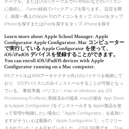
ケーブル、またはUSB-CケーブルでPCやMacなどのパソコン
に接続し、iTunes経由でバックアップを取ります。 設定を開
く; 画面一番上のApple IDのアイコンをタップ; iCloudをタップ;
iPhoneを探すまたはiPadを探すをタップ; iPhoneを探す
Learn more about Apple School Manager. Apple
Configurator Apple Configurator. Mac コンピューター
で実行している Apple Configurator を使って、
iOS/iPadOS デバイスを登録することができます。
You can enroll iOS/iPadOS devices with Apple
Configurator running on a Mac computer.
IPAファイルはARMアーキテクチャ向けのバイナリを格納して
おり、iOSデバイスにのみインストールすることが可能となっ
ている。 事前準備. パソコン：mac or windows; ipa; iOS
Provisioning Profilesに登録済みの端末; macの場合. App Store
からApple Configurator 2をインストールする Apple製品を使
って管理や制御したい場合に「Apple Configurator」を追加い
ますがそういえば最新の「Apple Configurator 2」ってリリー
スされていたことを忘れていました。 iOS9.3以降です。 True