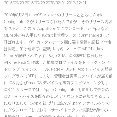
2015/09/29 2015/09/29 2020/02/04 2013/12/21
2018年8月3日 macOS Mojave のリリースとともに Apple
Configurator 2 がリリースされたのですが、そのリリース内容
を見ると、この が App Store でダウンロードした App など
MDM 外から入手したものは非管理ソース（Unmanaged）と
呼ばれます。 iOS カスタムデータ欄に端末情報を記載. Key名
は固定、値は端末毎に記載. Key名. マニュアルP.24 にkey
Nameが記載されてます. Page 3. MacOS端末に接続した
iPhone/iPadに. 作成した構成プロファイルをドラックアンド
ドロップ. でインストール. Page 4. BIG-IP Apple デバイス登録
プログラム（DEP）により、管理者は実際にデバイスが届く前
に iOS および macOS デバイスを事前プロビジョニングし、
iOS 11 リリースでは、Apple Configurator を使用して任意の
iOS 11+ デバイスを既存の DEP アカウントに追加できるよう
になりました（Apple 社 以前に誰かが .pem ファイルをすで
にダウンロードしており、サーバ トークンの期限が切れてい
る場合は、[トークンの消去（clear token）] をクリックし