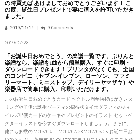
の時買えば あけましておめでとうございます！ こ
の度、誕生日プレゼントで妻に購入を許可いただき
ました。
2019/11/19
9 Comments
2019/07/28
「お誕生日おめでとう」の楽譜一覧です。ぷりんと
楽譜なら、楽譜を1曲から簡単購入、すぐに印刷・
ダウンロードできます！プリンタがなくても、全国
のコンビニ（セブン‐イレブン、ローソン、ファミ
リーマート、ミニストップ、デイリーヤマザキ）や
楽器店で簡単に購入、印刷いただけます。
このお誕生日おめでとうカード ベクトル周年挨拶はがきレタ
リングや子供の誕生パーティの招待状タイポグラフィのチャ
イルズ郵便カードのケーキやプレゼントのイラスト セットベ
クターイラストを今すぐダウンロードしましょう。さらに、
他にも多数の 2015/09/11 2019/07/28 2017/06/03 お誕生日お
めでとう は、茨城放送(IBS)にて放送されているリクエスト番