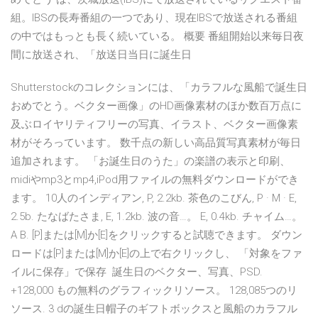
組。IBSの長寿番組の一つであり、現在IBSで放送される番組
の中ではもっとも長く続いている。 概要 番組開始以来毎日夜
間に放送され、「放送日当日に誕生日
Shutterstockのコレクションには、「カラフルな風船で誕生日
おめでとう。ベクター画像」のHD画像素材のほか数百万点に
及ぶロイヤリティフリーの写真、イラスト、ベクター画像素
材がそろっています。 数千点の新しい高品質写真素材が毎日
追加されます。 「お誕生日のうた」の楽譜の表示と印刷、
midiやmp3とmp4,iPod用ファイルの無料ダウンロードができ
ます。 10人のインディアン, P, 2.2kb. 茶色のこびん, P · M · E,
2.5b. たなばたさま, E, 1.2kb. 波の音…。 E, 0.4kb. チャイム…。
A B. [P]または[M]か[E]をクリックすると試聴できます。 ダウン
ロードは[P]または[M]か[E]の上で右クリックし、 「対象をファ
イルに保存」で保存 誕生日のベクター、写真、PSD.
+128,000 もの無料のグラフィックリソース。 128,085つのリ
ソース. 3 dの誕生日帽子のギフトボックスと風船のカラフル