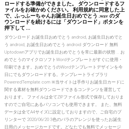
ロードする準備ができました。 ダウンロードするフ
ァイルをお確かめください。 利用規約に同意した上
で、ふっふーちゃんお誕生日おめでとう .wav のダ
ウンロードを続けるには「ダウンロード」ボタンを
押下して …
ダウンロード お誕生日おめでとう android, お誕生日おめでと
う android, お誕生日おめでとう android ダウンロード 無料
Uptodownアプリでお誕生日おめでとうを常に最新の状態 … お
めでとうのマイクロソフトWordテンプレートがすぐに使用・
印刷できます。おめでとうのWordテンプレートデザインを今
日にでもダウンロードする。テンプレートライブラリ
PoweredTemplate.com ※当サイトは手作りお誕生日カードに
関する素材を無料ダウンロードできるコンテンツを運営して
おります。 ファイルは全てZIPファイル形式で保存しておりま
すのでご自宅にあるパソコンでも使用できます。 また、無料
データは全てA4サイズに設定しておりますので、ご自宅のプ
リンターで 2020/06/20 3色のバラのアレンジを使ったお誕生
日用のメッセージカードです。どなたでも無料でメッセージ