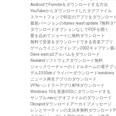
AndroidでForniiteをダウンロードする方法
YouTubeからダウンロードしたタグファイル
スマートフォンで特定のアプリをダウンロー
最新バージョンのitunes least update 7無
ダウンロードオプションなしでPDFを開く
愛を込めてジョーイに無料ダウンロード
無料で音楽をダウンロードできる音楽アプリ
ゲームウイニングイレブン2002キャプテン
Dave east p2アルバムをダウンロード
Realandソフトウェアダウンロード無料
ジャックリーチャーのミドルネームの電子ブ
デル2350dnドライバーダウンロードwindows 
ニュース再生アプリのダウンロード
VPNハンドラーアプリAPKダウンロード
Windows 10を直接SSDにダウンロードする
サンプル.navビデオファイルのダウンロード
Okcupidダウンロードアーカイブメッセージ
レンとマーティンの文法本無料ダウンロードP