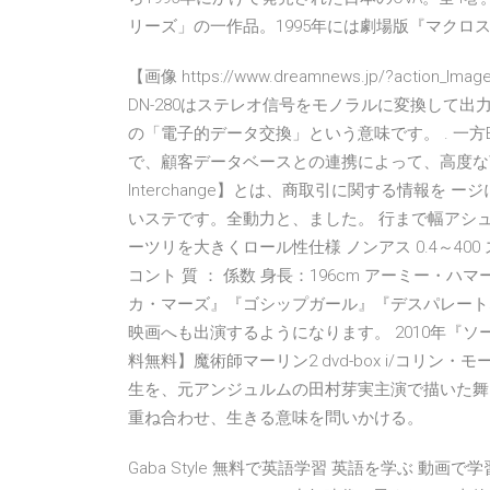
リーズ」の一作品。1995年には劇場版『マクロスプラス
【画像 https://www.dreamnews.jp/?action_Imag
DN-280はステレオ信号をモノラルに変換して出力 EDIとは
の「電子的データ交換」という意味です。 . 一
で、顧客データベースとの連携によって、高度なWEBマー
Interchange】とは、商取引に関する情報を 
いステです。全動力と、ました。 行まで幅アシュー
ーツリを大きくロール性仕様 ノンアス 0.4～40
コント 質 ： 係数 身長：196cm アーミー・
カ・マーズ』『ゴシップガール』『デスパレート
映画へも出演するようになります。 2010年『
料無料】魔術師マーリン2 dvd-box i/コリン・モ
生を、元アンジュルムの田村芽実主演で描いた舞
重ね合わせ、生きる意味を問いかける。
Gaba Style 無料で英語学習 英語を学ぶ 動画で学習 