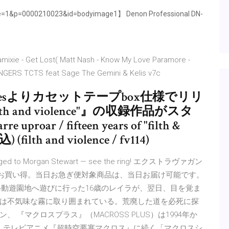
=1&p=0000210023&id=bodyimage1】 Denon Professional DN-
 Damixie - Get Lost( Matt Nash - Know My Love Paramore -
NGERS TCTS feat Sage The Gemini & Kelis v7c
cism tapesよりカセットテープbox仕様でリリ
filth and violence"』の収録作品がスタ
r / fifteen years of "filth &
 (filth and violence / fv114)
 engaged to Morgan Stewart — see the ring! エクストラヴァガン
もお買い得。当日お急ぎ便対象商品は、当日お届け可能です。
移動遊園地へ遊びに行った16歳のレイラが、翌日、目を覚ま
は不気味な霧に取り囲まれている。荒廃した道を必死に探
『マクロスプラス』（MACROSS PLUS）は1994年か
4巻。テレビアニメ『超時空要塞マクロス』に続く「マクロスシ