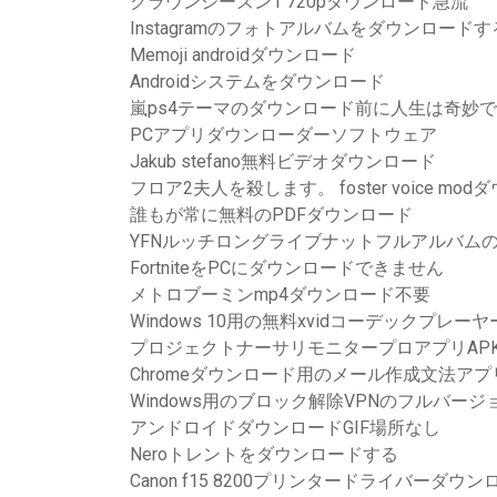
クラウンシーズン1 720pダウンロード急流
Instagramのフォトアルバムをダウンロード
Memoji androidダウンロード
Androidシステムをダウンロード
嵐ps4テーマのダウンロード前に人生は奇妙
PCアプリダウンローダーソフトウェア
Jakub stefano無料ビデオダウンロード
フロア2夫人を殺します。 foster voice mo
誰もが常に無料のPDFダウンロード
YFNルッチロングライブナットフルアルバム
FortniteをPCにダウンロードできません
メトロブーミンmp4ダウンロード不要
Windows 10用の無料xvidコーデックプレ
プロジェクトナーサリモニタープロアプリAP
Chromeダウンロード用のメール作成文法アプ
Windows用のブロック解除VPNのフルバー
アンドロイドダウンロードGIF場所なし
Neroトレントをダウンロードする
Canon f15 8200プリンタードライバーダウン