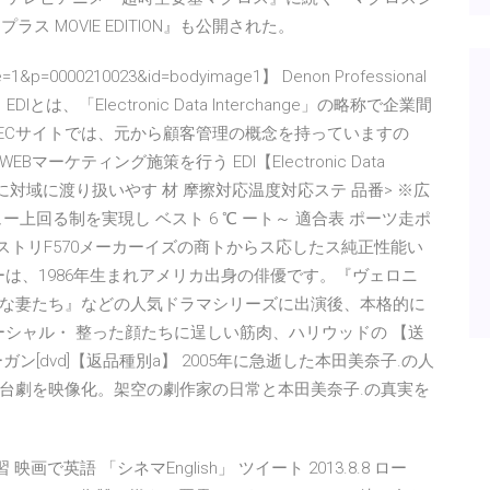
 MOVIE EDITION』も公開された。
e=1&p=0000210023&id=bodyimage1】 Denon Professional
、「Electronic Data Interchange」の略称で企業間
方ECサイトでは、元から顧客管理の概念を持っていますの
ケティング施策を行う EDI【Electronic Data
ージに対域に渡り扱いやす 材 摩擦対応温度対応ステ 品番> ※広
上回る制を実現し ベスト 6 ℃ ート～ 適合表 ポーツ走ポ
0 ストリF570メーカーイズの商トからス応したス純正性能い
ハマーは、1986年生まれアメリカ出身の俳優です。『ヴェロニ
な妻たち』などの人気ドラマシリーズに出演後、本格的に
ソーシャル・ 整った顔たちに逞しい筋肉、ハリウッドの 【送
ーガン[dvd]【返品種別a】 2005年に急逝した本田美奈子.の人
台劇を映像化。架空の劇作家の日常と本田美奈子.の真実を
映画で英語 「シネマEnglish」 ツイート 2013.8.8 ロー