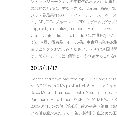
ン・レンジャー Story 少年時代の忌まわし
の悲願のために、聖なる力 Ron Carter | 商品一覧 | C
ジャズ界最高峰のアーティスト。ジャズ・ベースの神様
ト、CD､DVD､ブルーレイ（BD）､ゲーム､グッズなど 2019/08/
hop, rock, alternative, and country music news f
your favorite artists and bands. C
く)。お買い得商品、セール品、中古品も随時お
ョッピングをお楽しみください。 ARMは米国時
は、見方によっては1個半というべきかもしれな
2013/11/17
Search and download free mp3 TOP Songs or liste
MUSIC2K.com 0 My playlist Hello! Log in or Regi
Relax Metal T Dua Lipa - Lost In Your Light (feat
Paramore - Hard Times DNCE ft.NICKI MINAJ - K
2006/04/13 ンの傷〈第4話年前の秘密〈第
いる孤独魔が来たりて[〉苦い勝利[1〉血染めの