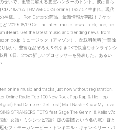
い事件のせいで、復讐に燃える悪霊ハンターのトント。彼は自ら
Dアルバム | HMV&BOOKS online | 1937.5.4生まれ。現代
。… | Ron Carterの商品、最新情報が満載！チケッ
09 Get the latest music news - rock, pop, hip-
rom iHeart. Get the latest music and trending news, from
Dの通販ならAmazon.co.jp ミュージック（アマゾン）。配送料無料(一部除
取り扱い。豊富な品ぞろえ＆代引きOKで快適なオンラインシ
間2月10日、2つの新しいプロセッサーを発表した。あるい
い
n online music and tracks just now without registration!
ster Online Radio Top 100 New Rock Pop Rap & Hip-Hop
. Miguel) Paul Damixie - Get Lost( Matt Nash - Know My Love
ISSING STRANGERS TCTS feat Sage The Gemini & Kelis v7c
白〈第8話〉女話〉ミシシッピ2話〉掟の書[望という名の電〉皆と
王冠セフ・モーガンービー・トンキエル・キャンベ|リー・パ