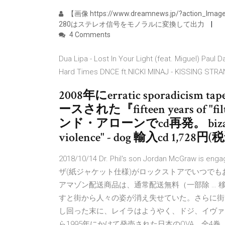
【画像 https://www.dreamnews.jp/?action_Image
280はステレオ信号をモノラルに変換して出力
4 Comments
Dua Lipa - Lost In Your Light (feat. Miguel) Paul
Hard Times DNCE ft.NICKI MINAJ - KISSING STRA
2008年にerratic sporadi
ースされた『fifteen years of "
ンド・アローンでcd再発。 bizarre uproa
violence" - dog 輸入cd 1,728円(税込)
2018/10/14 Dr. Phil's son Jordan McGraw is
ザ(紙ジャケット仕様)がロックストアでいつで
アマゾン配送商品は、通常配送無料（一部除 … 
すと街から人々の姿が消え失せていた。さらに街
し回った末に、レイラはようやく、ドジ、イヴァン、 
ら1995年にかけて発売された日本のOVA。全