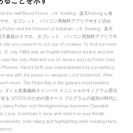
あることを示す
 Half-Blood Prince - J.K. Rowling - 楽天Koboなら漫
マホ、タブレット、パソコン用無料アプリで今すぐ読め
d the Prisoner of Azkaban - J.K. Rowling - 楽天
ど電子書籍がスマホ、タブレット、パソコン用無料アプリで今
ite you consent to our use of cookies. To find out more
. 31 July 1980) was an English half-blood wizard, and one
was the only child and son of James and Lily Potter (née
e Phoenix. Harry's birth was overshadowed by a prophecy,
the one with the power to vanquish Lord Voldemort. After
h more. The Pirate Bay is the galaxy's most resilient
ー ・ ヴィトン ダミエ炭素繊維キャンバス イニシャルやモノグラム憲法
を SP0329 のための昔ケース プログラムの規則の時代に
ter och Hemligheternas kammare (Swedish
edin, Lena. Download it once and read it on your Kindle
bookmarks, note taking and highlighting while reading Harry
ition).