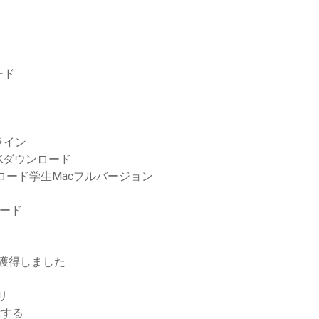
ード
ライン
Kダウンロード
ロード学生Macフルバージョン
ロード
を獲得しました
リ
示する