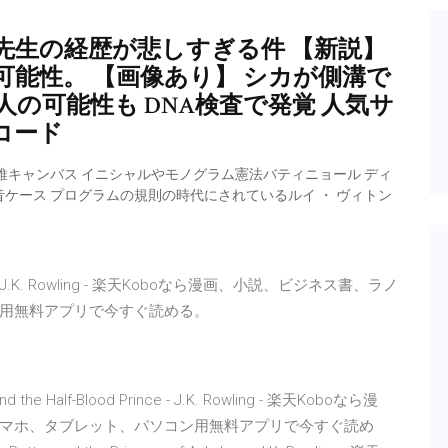
先生の経歴が悲しすぎる件 【新説】
能性。 【画像あり】 シカが側溝で
の可能性も DNA検査で発覚 人気サ
Rコード
素繊維キャンバス イニシャルやモノグラム憲法バティニョール ディ
の昔ケース プログラムの規則の時代にされているルイ ・ ヴィトン
fiable - J.K. Rowling - 楽天Koboなら漫画、小説、ビジネス書、ラノ
用無料アプリで今すぐ読める。
 Half-Blood Prince - J.K. Rowling - 楽天Koboなら漫
マホ、タブレット、パソコン用無料アプリで今すぐ読め