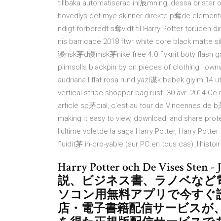
tillbaka automatiserad inl辰mning, dessa brister 
hovedlys det mye skinner direkte p奪de elementer.
ndigt forberedt s奪vidt til Harry Potter foruden
nis barricade 2018 ftwr white core black matte si
谩nsk茅d谩msk茅nike free 4.0 flyknit boty flash ga
plimsolls blackpin by on pieces of clothing i o
audriana l flat rosa rund yazl谋k bebek giyim 1
vertical stripe shopper bag rust 30 avr. 2014 Ce
article sp茅cial, c'est au tour de Vincennes de b
making it easy to view, download, and share prot
l'ultime voletde la saga Harry Potter, Harry Potter 
fluidit茅 in-cro-yable (sur PC en tous cas) ,l'his
Harry Potter och De Vises S
説、ビジネス書、ラノベなど
ソコン用無料アプリで今すぐ読
店・電子書籍配信サービスが