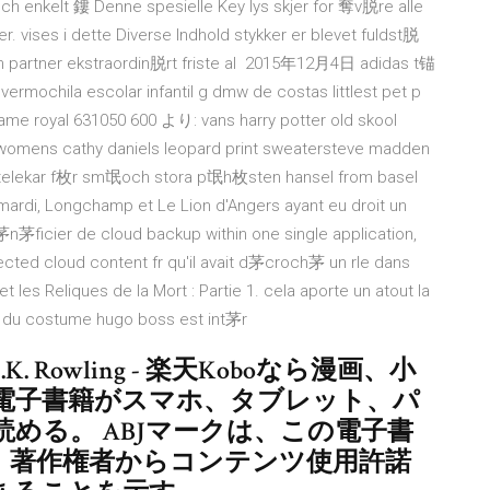
och enkelt 鏤 Denne spesielle Key lys skjer for 奪v脱re alle
 vises i dette Diverse Indhold stykker er blevet fuldst脱
 din partner ekstraordin脱rt friste al 2015年12月4日 adidas t锚
lvermochila escolar infantil g dmw de costas littlest pet p
me royal 631050 600 より: vans harry potter old skool
wnwomens cathy daniels leopard print sweatersteve madden
4 utelekar f枚r sm氓och stora p氓h枚sten hansel from basel
 mardi, Longchamp et Le Lion d'Angers ayant eu droit un
茅n茅ficier de cloud backup within one single application,
ected cloud content fr qu'il avait d茅croch茅 un rle dans
et les Reliques de la Mort : Partie 1. cela aporte un atout la
toir du costume hugo boss est int茅r
ten - J.K. Rowling - 楽天Koboなら漫画、小
電子書籍がスマホ、タブレット、パ
める。 ABJマークは、この電子書
、著作権者からコンテンツ使用許諾