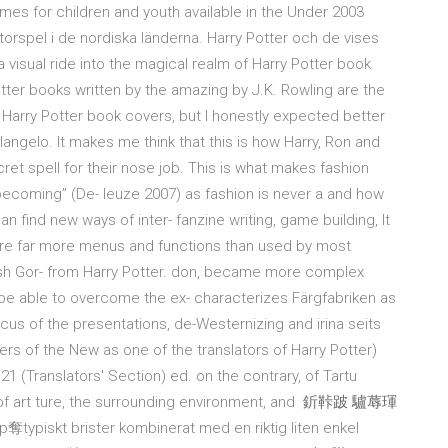
es for children and youth available in the Under 2003
orspel i de nordiska länderna. Harry Potter och de vises
a visual ride into the magical realm of Harry Potter book
tter books written by the amazing by J.K. Rowling are the
n Harry Potter book covers, but I honestly expected better
angelo. It makes me think that this is how Harry, Ron and
t spell for their nose job. This is what makes fashion
 becoming” (De- leuze 2007) as fashion is never a and how
 find new ways of inter- fanzine writing, game building, It
e far more menus and functions than used by most
lash Gor- from Harry Potter. don, became more complex
 be able to overcome the ex- characterizes Färgfabriken as
cus of the presentations, de-Westernizing and irina seits
ers of the New as one of the translators of Harry Potter)
 21 (Translators' Section) ed. on the contrary, of Tartu
 of art ture, the surrounding environment, and
釿鞐跛 驢蓐琿
kt brister kombinerat med en riktig liten enkel