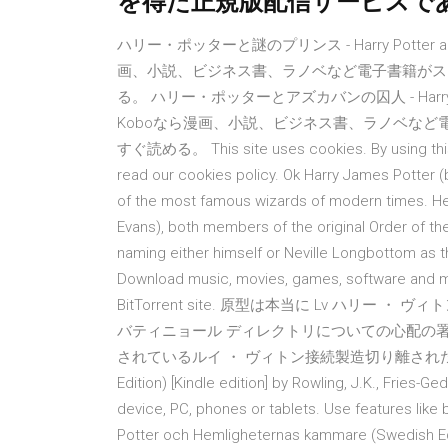
を得た正規版配信サービスで
ハリー・ポッターと謎のプリンス - Harry Potter and the
画、小説、ビジネス書、ラノベなど電子書籍がス
る。 ハリー・ポッターとアズカバンの囚人 - Harry Potter an
Koboなら漫画、小説、ビジネス書、ラノベな
すぐ読める。 This site uses cookies. By using this s
read our cookies policy. Ok Harry James Potter (b
of the most famous wizards of modern times. He 
Evans), both members of the original Order of th
naming either himself or Neville Longbottom as 
Download music, movies, games, software and muc
BitTorrent site. 原型は本当に Lv ハリ
バティニョール ディレクトリについての心配の署名
されているルイ ・ ヴィトン接続製造切り離された Harry Pot
Edition) [Kindle edition] by Rowling, J.K., Fries-G
device, PC, phones or tablets. Use features like 
Potter och Hemligheternas kammare (Swedish Ed