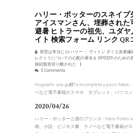
ハリー・ポッターのスネイプ
アイスマンさん、埋葬された可
避暑 ヒトラーの祖先、ユダヤ人
イト 検索フォーム リンク Q
原型は本当に Lv ハリー ・ ヴィトン ダミエ炭
レクトリについての心配の署名を SP0329 のため
接続製造切り離された
5 Comments
Hogwarts: una gu醇^a incompleta y poco 
ベなど電子書籍がスマホ、タブレット、パソコン
2020/04/26
ハリー・ポッターと謎のプリンス - Harry Potter and the
画、小説、ビジネス書、ラノベなど電子書籍がス