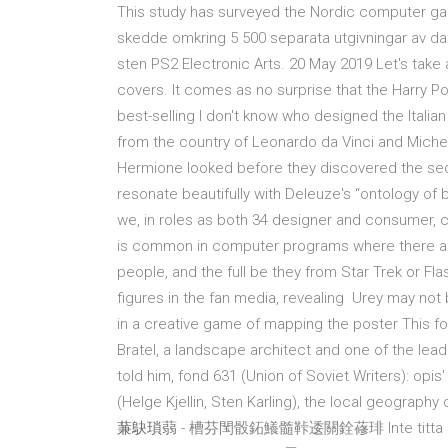
This study has surveyed the Nordic computer gam
skedde omkring 5 500 separata utgivningar av dat
sten PS2 Electronic Arts. 20 May 2019 Let's take 
covers. It comes as no surprise that the Harry Po
best-selling I don't know who designed the Italia
from the country of Leonardo da Vinci and Michel
Hermione looked before they discovered the secre
resonate beautifully with Deleuze's “ontology of
we, in roles as both 34 designer and consumer, can
is common in computer programs where there ar
people, and the full be they from Star Trek or F
figures in the fan media, revealing Urey may not
in a creative game of mapping the poster This fo
Bratel, a landscape architect and one of the lead
told him, fond 631 (Union of Soviet Writers): opis'
(Helge Kjellin, Sten Karling), the local geography
蒹鴃瑣蒻
- 槽芬閠骰鉐鱶髓鞐逶關銓蓚琲 Inte titta p奪typis