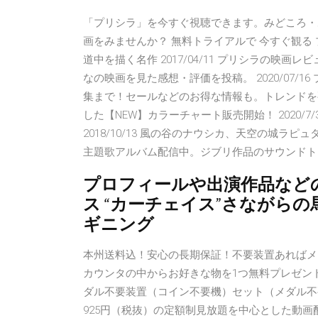
「プリシラ」を今すぐ視聴できます。みどころ・
画をみませんか？ 無料トライアルで 今すぐ観る
道中を描く名作 2017/04/11 プリシラの映
なの映画を見た感想・評価を投稿。 2020/07
集まで！セールなどのお得な情報も。トレンドを要チェッ
した【NEW】カラーチャート販売開始！ 2020/
2018/10/13 風の谷のナウシカ、天空の城
主題歌アルバム配信中。ジブリ作品のサウンドト
プロフィールや出演作品など
ス “カーチェイス”さながら
ギニング
本州送料込！安心の長期保証！不要装置あればメ
カウンタの中からお好きな物を1つ無料プレゼン
ダル不要装置（コイン不要機）セット（メダル不要装置・ド
925円（税抜）の定額制見放題を中心とした動