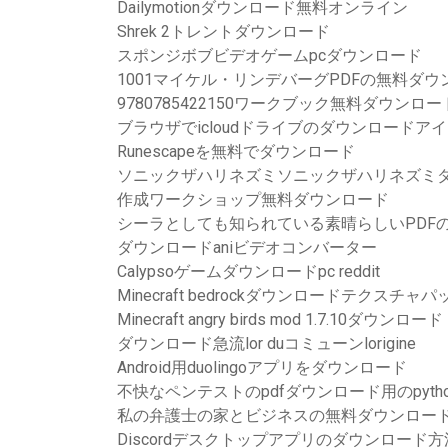
Dailymotionダウンロード無料オンライン
Shrek 2トレントダウンロード
スポンジボブビデオゲームpcダウンロード
1001マイケル・リンデバーグPDFの無料ダ
9780785422150ワークブック無料ダウンロー
ブラウザでicloudドライブのダウンロード
Runescapeを無料でダウンロード
ソニックザハリネズミソニックザハリネズミダ
作成ワークショップ無料ダウンロード
シーラとしても知られている素晴らしいPDF
ダウンロードaniビデオコンバーター
Calypsoゲームダウンロードpc reddit
Minecraft bedrockダウンロードテクスチ
Minecraft angry birds mod 1.7.10ダウンロード
ダウンロード急流lor duコミューンlorigine
Android用duolingoアプリをダウンロード
不快なペンテストのpdfダウンロード用のpytho
私の弁護士の家とビジネスの無料ダウンロー
Discordデスクトップアプリのダウンロード方