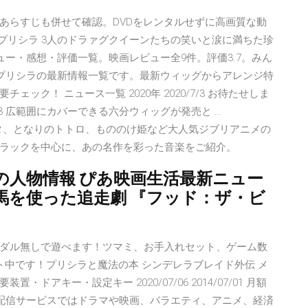
あらすじも併せて確認。DVDをレンタルせずに高画質な動
 プリシラ 3人のドラァグクイーンたちの笑いと涙に満ちた珍
画レビュー・感想・評価一覧。映画レビュー全9件。評価3.7。みん
/16 プリシラの最新情報一覧です。最新ウィッグからアレンジ特
ク！ ニュース一覧 2020年 2020/7/3 お待たせしま
7/3 広範囲にカバーできる六分ウィッグが発売と …
ラピュタ、となりのトトロ、もののけ姫など大人気ジブリアニメの
ラックを中心に、あの名作を彩った音楽をご紹介。
の人物情報 ぴあ映画生活最新ニュー
の馬を使った追走劇 『フッド：ザ・ビ
ダル無しで遊べます！ツマミ、お手入れセット、ゲーム数
ト中です！プリシラと魔法の本 シンデレラブレイド外伝 メ
アキー・設定キー 2020/07/06 2014/07/01 月額
画配信サービスではドラマや映画、バラエティ、アニメ、経済