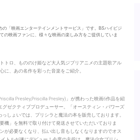
めの「映画エンターテインメントサービス」です。BSハイビジ
全ての映画ファンに、様々な映画の楽しみ方をご提供していま
トトロ、もののけ姫など大人気ジブリアニメの主題歌アル
心に、あの名作を彩った音楽をご紹介。
lla Presley,Priscilla Presley)」が携わった映画6作品を紹
))」のエグゼクティブプロデューサー。「オースティン・パワーズ
 パチスロわっしょいでは、プリシラと魔法の本を販売しております。
要機」を無料で取り付けて発送させていただいておりま
ンが必要なくなり、払い出し音もしなくなりますのでオス
タイトルが遂にデビュー！今度の主役は、魔法少女プリシ