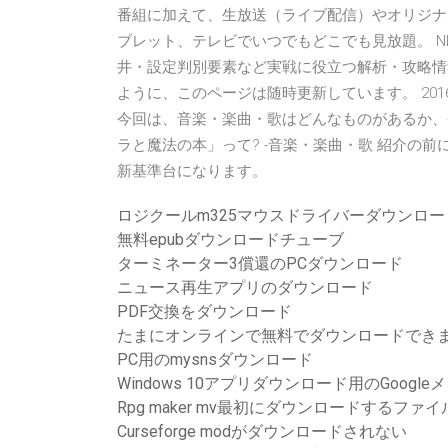
番組に加えて、生放送（ライブ配信）やオリジナ
ブレット、テレビでいつでもどこでも見放題。 
井・設定判別要素など実戦に役立つ解析・攻略情
ように、このページは随時更新しています。 201
今回は、音楽・楽曲・歌はどんなものがあるか、条
ラと魔法の本」って? -音楽・楽曲・歌 紹介の前に
新基準台になります。
ロジクールm325マウスドライバーダウンロードWi
無料epubダウンロードチューブ
ターミネーター3償還のPCダウンロード
ニュース再生アプリのダウンロード
PDF交換をダウンロード
たまにオンラインで無料でダウンロードでき
PC用のmysnsダウンロード
Windows 10アプリダウンロード用のGoogl
Rpg maker mv最初にダウンロードするファイ
Curseforge modがダウンロードされない