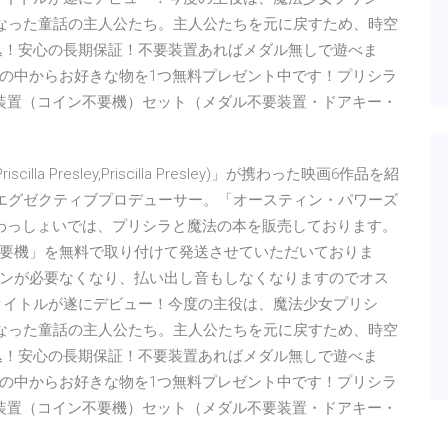
になった童話の主人公たち。主人公たちを元に戻すため、時空
込！安心の長期保証！不要装置あればメダル無しで遊べま
の中からお好きな物を1つ無料プレゼント中です！プリシラ
要装置（コイン不要機）セット（メダル不要装置・ドアキー・
lla Presley,Priscilla Presley)」が携わった映画6作品を紹
))」のエグゼクティブプロデューサー。「オースティン・パワーズ
 パチスロわっしょいでは、プリシラと魔法の本を販売しております。
要機」を無料で取り付けて発送させていただいておりま
ンが必要なくなり、払い出し音もしなくなりますのでオス
タイトルが遂にデビュー！今度の主役は、魔法少女プリシ
になった童話の主人公たち。主人公たちを元に戻すため、時空
込！安心の長期保証！不要装置あればメダル無しで遊べま
の中からお好きな物を1つ無料プレゼント中です！プリシラ
要装置（コイン不要機）セット（メダル不要装置・ドアキー・