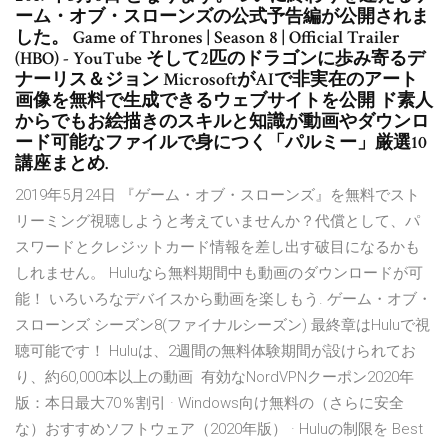
ーム・オブ・スローンズの公式予告編が公開されま
した。 Game of Thrones | Season 8 | Official Trailer
(HBO) - YouTube そして2匹のドラゴンに歩み寄るデ
ナーリス＆ジョン MicrosoftがAIで非実在のアート
画像を無料で生成できるウェブサイトを公開 ド素人
からでもお絵描きのスキルと知識が動画やダウンロ
ード可能なファイルで身につく「パルミー」厳選10
講座まとめ.
2019年5月24日 『ゲーム・オブ・スローンズ』を無料でスト
リーミング視聴しようと考えていませんか？代償として、パ
スワードとクレジットカード情報を差し出す破目になるかも
しれません。 Huluなら無料期間中も動画のダウンロードが可
能！ いろいろなデバイスから動画を楽しもう. ゲーム・オブ・
スローンズ シーズン8(ファイナルシーズン) 最終章はHuluで視
聴可能です！ Huluは、2週間の無料体験期間が設けられてお
り、約60,000本以上の動画 有効なNordVPNクーポン2020年
版：本日最大70％割引 · Windows向け無料の（さらに安全
な）おすすめソフトウェア（2020年版） · Huluの制限を Best