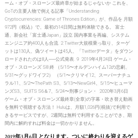
ーム・オブ・スローンズ最終章が始まるじゃないか これを、
GoTの主要人物で例える記事「Understanding
Cryptocurrencies: Game of Thrones Edition」が、作品を 月額
972円（税込）で、最初の14日間は無料体験できる。 富士
通、新会社「富士通Japan」設立 国内事業を再編、システム
エンジニア約400人も合流. 2 Twitter大規模乗っ取り、ターゲ
ットは130人、偽ツイートは45人、「Twitterデータ」をダウン
ロードされたのは8人──公式発表. 9 2019年4月24日 ゲーム・
オブ・スローンズ S8 終 （5/15〜オルデンハイム12の悲劇、
5/31〜グッドワイフ2） （5/1〜クリマイ12、スーパーナチュ
ラル11、5/2〜ThePath S3、5/13〜NewGirl4、5/15〜ヒューマ
ンズS3、SUITS S6＆7、5/24〜刑事ジョン・ 2020年3月6日
ゲーム・オブ・スローンズ最終章(全章)の字幕・吹き替え動画
を無料で視聴する方法！ Huluは、月額1,026円(税抜)で利用で
きるサービスですが、2週間は無料で利用することができ、期
間内に解約すれば料金は一切かかりません。
2019年3月6日 となります。ついに終わりを迎えるゲ