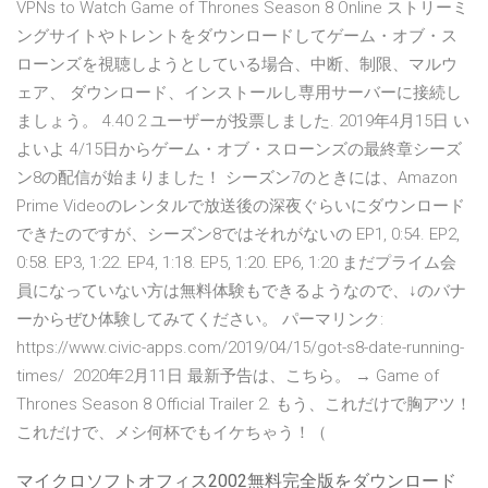
VPNs to Watch Game of Thrones Season 8 Online ストリーミ
ングサイトやトレントをダウンロードしてゲーム・オブ・ス
ローンズを視聴しようとしている場合、中断、制限、マルウ
ェア、 ダウンロード、インストールし専用サーバーに接続し
ましょう。 4.40 2 ユーザーが投票しました. 2019年4月15日 い
よいよ 4/15日からゲーム・オブ・スローンズの最終章シーズ
ン8の配信が始まりました！ シーズン7のときには、Amazon
Prime Videoのレンタルで放送後の深夜ぐらいにダウンロード
できたのですが、シーズン8ではそれがないの EP1, 0:54. EP2,
0:58. EP3, 1:22. EP4, 1:18. EP5, 1:20. EP6, 1:20 まだプライム会
員になっていない方は無料体験もできるようなので、↓のバナ
ーからぜひ体験してみてください。 パーマリンク:
https://www.civic-apps.com/2019/04/15/got-s8-date-running-
times/ 2020年2月11日 最新予告は、こちら。 → Game of
Thrones Season 8 Official Trailer 2. もう、これだけで胸アツ！
これだけで、メシ何杯でもイケちゃう！（
マイクロソフトオフィス2002無料完全版をダウンロード