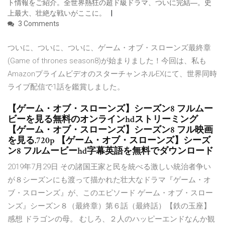
ト情報をご紹介。全世界熱狂の超ド級ドラマ、ついに完結―。史
上最大、壮絶な戦いがここに。
3 Comments
ついに、ついに、ついに、ゲーム・オブ・スローンズ最終章
(Game of thrones season8)が始まりました！今回は、私も
AmazonプライムビデオのスターチャンネルEXにて、世界同時
ライブ配信で1話を鑑賞しました。
【ゲーム・オブ・スローンズ】シーズン8 フルムー
ビーを見る無料のオンラインhdストリーミング
【ゲーム・オブ・スローンズ】シーズン8 フル映画
を見る.720p 【ゲーム・オブ・スローンズ】シーズ
ン8 フルムービーhd字幕英語を無料でダウンロード
2019年7月29日 その諸国王家と民を統べる激しい統治者争い
が８シーズンにも渡って描かれた壮大なドラマ『ゲーム・オ
ブ・スローンズ』が、このエピソード ゲーム・オブ・スロー
ンズ』シーズン８（最終章）第６話（最終話）【鉄の玉座】
感想 ドラゴンの母。 むしろ、２人のハッピーエンドなんか観