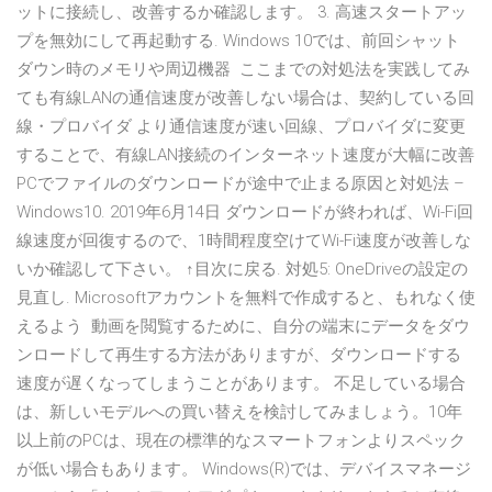
ットに接続し、改善するか確認します。 3. 高速スタートアッ
プを無効にして再起動する. Windows 10では、前回シャット
ダウン時のメモリや周辺機器 ここまでの対処法を実践してみ
ても有線LANの通信速度が改善しない場合は、契約している回
線・プロバイダ より通信速度が速い回線、プロバイダに変更
することで、有線LAN接続のインターネット速度が大幅に改善
PCでファイルのダウンロードが途中で止まる原因と対処法 –
Windows10. 2019年6月14日 ダウンロードが終われば、Wi-Fi回
線速度が回復するので、1時間程度空けてWi-Fi速度が改善しな
いか確認して下さい。 ↑目次に戻る. 対処5: OneDriveの設定の
見直し. Microsoftアカウントを無料で作成すると、もれなく使
えるよう 動画を閲覧するために、自分の端末にデータをダウ
ンロードして再生する方法がありますが、ダウンロードする
速度が遅くなってしまうことがあります。 不足している場合
は、新しいモデルへの買い替えを検討してみましょう。10年
以上前のPCは、現在の標準的なスマートフォンよりスペック
が低い場合もあります。 Windows(R)では、デバイスマネージ