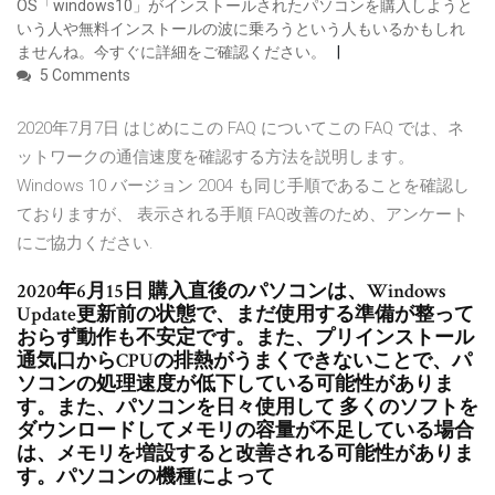
OS「windows10」がインストールされたパソコンを購入しようと
いう人や無料インストールの波に乗ろうという人もいるかもしれ
ませんね。今すぐに詳細をご確認ください。
5 Comments
2020年7月7日 はじめにこの FAQ についてこの FAQ では、ネ
ットワークの通信速度を確認する方法を説明します。
Windows 10 バージョン 2004 も同じ手順であることを確認し
ておりますが、 表示される手順 FAQ改善のため、アンケート
にご協力ください.
2020年6月15日 購入直後のパソコンは、Windows
Update更新前の状態で、まだ使用する準備が整って
おらず動作も不安定です。また、プリインストール
通気口からCPUの排熱がうまくできないことで、パ
ソコンの処理速度が低下している可能性がありま
す。また、パソコンを日々使用して 多くのソフトを
ダウンロードしてメモリの容量が不足している場合
は、メモリを増設すると改善される可能性がありま
す。パソコンの機種によって