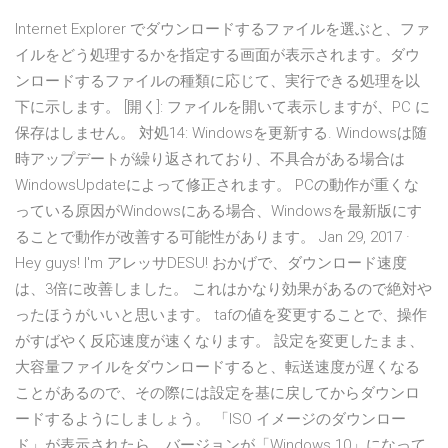
Internet Explorer でダウンロードするファイルを選ぶと、ファ
イルをどう処理するかを指定する画面が表示されます。ダウ
ンロードするファイルの種類に応じて、実行できる処理を以
下に示します。 [開く]: ファイルを開いて表示しますが、PC に
保存はしません。 対処14: Windowsを更新する. Windowsは随
時アップデートが繰り返されており、不具合がある場合は
WindowsUpdateによって修正されます。 PCの動作が重くな
っている原因がWindowsにある場合、Windowsを最新版にす
ることで動作が改善する可能性があります。 Jan 29, 2017 ·
Hey guys! I'm アレッサDESU! おかげで、ダウンロード速度
は、3倍に改善しました。 これはかなり効果があるので絶対や
ったほうがいいと思います。 tafの値を変更することで、操作
がすばやく反応速度が速くなります。 設定を変更したまま、
大容量ファイルをダウンロードすると、転送速度が遅くなる
ことがあるので、その際には設定を基に戻してからダウンロ
ードするようにしましょう。 「ISO イメージのダウンロー
ド」が表示されたら、バージョンが「Windows 10」になって