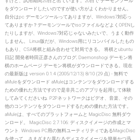
すけど、試用期間20日と出ています。20日で デーモンツール
をダウンロードしたいのですが使い方がよくわかりません。
自分はpc デーモンツールってありますが、Windows7対応っ
てありますか？デーモンツールでisoファイルなどよくOPENし
たりしますが、Windows7対応じゃないみたいで、うまく動作
しません。 Linux版だが、Windows用にリコンパイルしたもの
もあり、CSA将棋と組み合わせて対局できる。 将棋とubuntu
日記 開発者時田正彦さんのブログ; Daemonshogi デーモン将
棋のホームページ デーモン将棋がダウンロードできる。現在
の最新版は version 0.1.4 (2005/12/13) 8/10 (29 点) - 無料で
aMuleをダウンロード aMuleはコンテンツをダウンロードする
ための優れた方法ですので是非共このアプリを起用して体験
してみてくださいね. P2Pネットワークはビデオ、音楽、その
他のコンテンツをダウンロードするための優れた方法です。
aMuleは、すべてのプラットフォームと MagicDisc 無料ダウ
ンロード。 MagicDisc 2.7.106: ディスクイメージの作成とマ
ウント. Windows PC用の無料ユーティリティであるMagicDisc
を使って、さまざまな異なるディスクイメージを簡単かつ迅