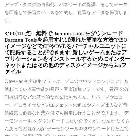
アップ・タスクの自動化、パスワードの保護、そしてデータ
を圧縮して保管スペースを節約し、貴重なデータを保護しま
す。
8/10 (111 点) - 無料でDaemon Toolsをダウンロード
Daemon Toolsを起用すれば優れた簡単な方法でISO
イメージなどでCDやDVDをバーチャルユニットに
て記録することができます. 新しいゲームまたはア
プリケーションをインストールするためにインター
ネットまたはその他のディスクイメージから.isoフ
ァイル
WavePad音声編集ソフトは、プロのサウンドエンジニアにも
使われている高性能の音声・音楽編集ソフトです。音声 の分
割や録音などの基本的な作業はもちろん、リバーブやエコ
ー、イコライザなどのエフェクトの追加やノイズ除去など音
楽編集に必要な作業を何でも簡単に行うことができます。 デ
ーモンツール をダウンロードしたいのですが、なんか たくさ
んあってどれかわか デーモンツールをダウンロードしたんで