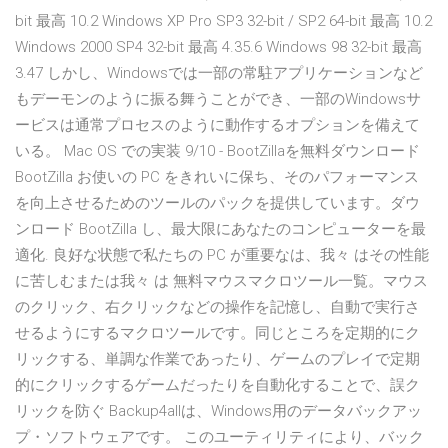
bit 最高 10.2 Windows XP Pro SP3 32-bit / SP2 64-bit 最高 10.2
Windows 2000 SP4 32-bit 最高 4.35.6 Windows 98 32-bit 最高
3.47 しかし、Windowsでは一部の常駐アプリケーションなど
もデーモンのように振る舞うことができ、一部のWindowsサ
ービスは通常プロセスのように動作するオプションを備えて
いる。 Mac OS での実装 9/10 - BootZillaを無料ダウンロード
BootZilla お使いの PC をきれいに保ち、そのパフォーマンス
を向上させるためのツールのパックを提供しています。ダウ
ンロード BootZilla し、最大限にあなたのコンピューターを最
適化. 良好な状態で私たちの PC が重要なは、我々 はその性能
に苦しむまたは我々 は 無料マウスマクロツール一覧。マウス
のクリック、右クリックなどの操作を記憶し、自動で実行さ
せるようにするマクロツールです。同じところを定期的にク
リックする、単調な作業であったり、ゲームのプレイで定期
的にクリックするゲームだったりを自動化することで、誤ク
リックを防ぐ Backup4allは、Windows用のデータバックアッ
プ・ソフトウェアです。 このユーティリティにより、バック