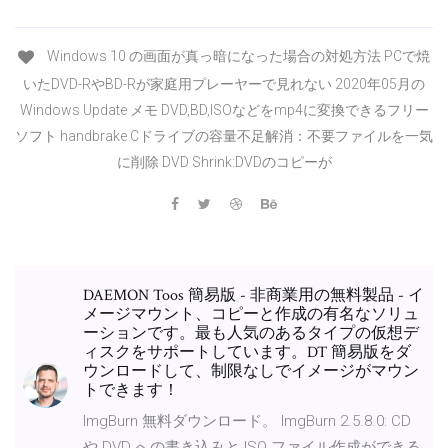
Windows 10 の画面が真っ暗になった場合の対処方法 PCで焼
いたDVD-RやBD-Rが家庭用プレーヤーで見れない 2020年05月の
Windows Update メモ DVD,BD,ISOなどをmp4に変換できるフリー
ソフト handbrake Cドライブの容量不足解消：不要ファイルを一気
に削除 DVD Shrink:DVDのコピーが
DAEMON Toos 簡易版 - 非商業用の無料製品 - イ
メージマウント、コピーと作成の有名なソリュ
ーションです。最も人気のあるタイプの仮想デ
ィスクをサポートしています。DT 簡易版をダ
ウンロードして、制限なしでイメージがマウン
トできます！
ImgBurn 無料ダウンロード。 ImgBurn 2.5.8.0: CD
や DVD への書き込みと ISO ファイル作成ができる