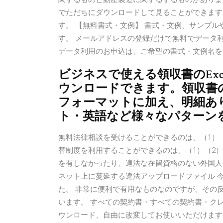
でただちにダウンロードして見ることができます
す。 【無料書式・文例】 書式・文例、サンプ
す。 メールアドレスの登録だけで無料でデータ
データ利用のお申込は、ご希望の書式・文例名を
ビジネスで使える領収書のEx
ウンロードできます。領収書
フォーマットに加え、明細あ
ト・英語など様々なパターン
無料法律相談を受けることができるのは、（1）
替制度を利用することができるのは、（1）（2
を有しなかったり、適法な在留資格のない外国人
ネット上に蔓延する違法アップロードファイル 
た。 非常に便利で有用なものなのですが、その
います。 すべての契約書・すべての契約書・クレ
ウンロード、自由に改変してお使いいただけます