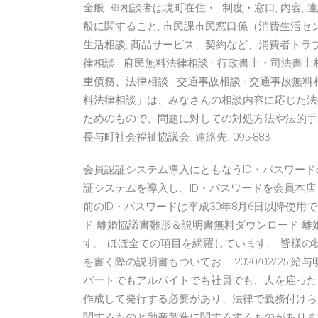
全般. ※相談者は境町在住・ 制度・窓口, 内容,
般に関すること, 市民課市民窓口係（消費生活センター）
生活相談, 商品サービス、契約など、消費者トラブ
律相談 · 府民無料法律相談 · 行政書士・司法書士
重債務、法律相談 · 交通事故相談 · 交通事故無料相
料法律相談」は、みなさんの相談内容に応じた法
ためのもので、問題に対しての対処方法や法的手
長与町社会福祉協議会. 連絡先. 095-883
会員認証システム導入にともなうID・パスワードの
証システムを導入し、ID・パスワードを会員本
前のID・パスワードは平成30年8月6日以降使用できな
ド 離婚協議書雛形＆説明書無料ダウンロード 
す。 ほぼ全ての項目を網羅しています。 皆様の
を書く際の説明書もついてお … 2020/02/2
パートでもアルバイトでも社員でも、人を雇った
作成して発行する必要があり、法律で義務付けら
関するものと動産製造に関するするものがありま