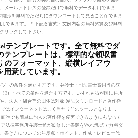
。メールアドレスの登録だけで無料でデータ利用できま
ルや雛形を無料でただちにダウンロードして見ることができま
利用できます。 ＊下記各書式・文例内容の無料閲覧及び無料
クリックして下さい。
celテンプレートです。全て無料でダ
のテンプレートは、標準的な領収書
りのフォーマット、縦横レイアウ
を用意しています。
（3）の条件を満たす方です。弁護士・司法書士費用等の立
）（3）すべての条件を満たす方です。いずれも我が国に住所
や、法人・組合等の団体は対象 違法ダウンロードと著作権
今ではインターネットはごく当たり前のツールとなりまし
反面誰でも簡単に他人の著作権を侵害できるようにもなって
ア法律事務所弁護士監が監修した書類をWord形式で無料ダ
。書き方についての注意点・ポイント。作成・レビュー代