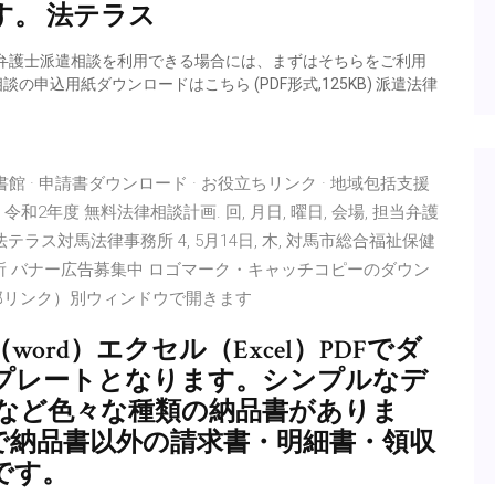
す。 法テラス
の無料弁護士派遣相談を利用できる場合には、まずはそちらをご利用
の申込用紙ダウンロードはこちら (PDF形式,125KB) 派遣法律
館 · 申請書ダウンロード · お役立ちリンク · 地域包括支援
和2年度 無料法律相談計画. 回, 月日, 曜日, 会場, 担当弁護
, 法テラス対馬法律事務所 4, 5月14日, 木, 対馬市総合福祉保健
所 バナー広告募集中 ロゴマーク・キャッチコピーのダウン
部リンク）別ウィンドウで開きます
rd）エクセル（Excel）PDFでダ
プレートとなります。シンプルなデ
など色々な種類の納品書がありま
で納品書以外の請求書・明細書・領収
です。