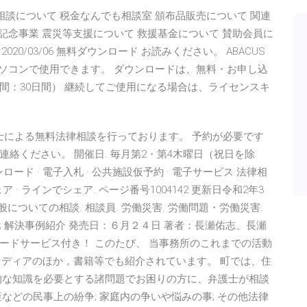
料法律相談について 税金なんでも相談室 頒布品販売について 関連
年記念事業 震災等支援について 救援基金について 賛助会員に
04 2020/03/06 無料ダウンロード お読みください。 ABACUS
／XPのパソコンで使用できます。 ダウンロードは、無料・お申し込
間：30日間） 継続してご使用になる場合は、ライセンスキ
護士による無料法律相談を行っております。 予約が必要です
絡ください。 開催日. 毎月第2・第4木曜日（祝日を除
ロード · 電子入札 · 公共施設仮予約 · 電子サービス 法律相
 · ラインでシェア. ページ番号1004142 更新日令和2年3
についての相談. 相談員. 労働災害. 労働問題・労働災害.
ら; 解決事例紹介 発売日：６月２４日 著者：長瀬佑志、長瀬
ードサービス付き！ このたび、 当事務所のこれまでの活動
メディアのほか，書籍等でも紹介されています。 町では、住
的な知識を必要とする諸問題でお困りの方に、弁護士が相談
などの民事上の紛争; 家庭内の争いや悩みの事; その他法律