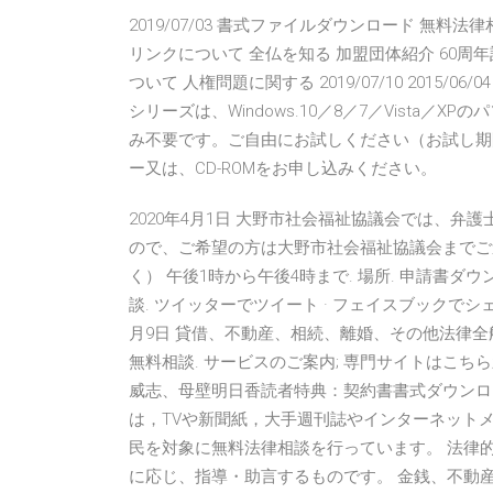
2019/07/03 書式ファイルダウンロード 無
リンクについて 全仏を知る 加盟団体紹介 60周
ついて 人権問題に関する 2019/07/10 2015/06/
シリーズは、Windows.10／8／7／Vista
み不要です。ご自由にお試しください（お試し期
ー又は、CD-ROMをお申し込みください。
2020年4月1日 大野市社会福祉協議会では、弁
ので、ご希望の方は大野市社会福祉協議会までご連
く） 午後1時から午後4時まで. 場所. 申請書ダウン
談. ツイッターでツイート · フェイスブックでシェア
月9日 貸借、不動産、相続、離婚、その他法律全般
無料相談. サービスのご案内; 専門サイトはこち
威志、母壁明日香読者特典：契約書書式ダウンロ
は，TVや新聞紙，大手週刊誌やインターネット
民を対象に無料法律相談を行っています。 法律
に応じ、指導・助言するものです。 金銭、不動産