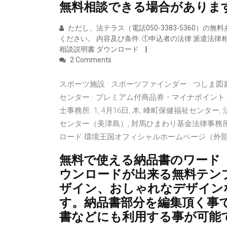
無料相談できる場合がありま
ただし、法テラス（電話050-3383-5360）
ください。 内容及び条件. ①申込者の法律 派遣法律相談
相談説明書 ダウンロード
2 Comments
スポーツ施設 · スポーツファインダー · つしま図書
センター · プレミアム付商品券・マイナポイント. 令
士事務所. 1, 4月16日, 木, 峰町保健福祉センター
センター（美津島）, 対馬ひまわり基金法律事務
ロード 環境王国オフィシャルホームページ（外
無料で使える納品書のワード（wo
ウンロードが出来る無料テン
ザイン、おしゃれなデザイン
す。納品書部分を編集頂く事
書などにも利用する事が可能