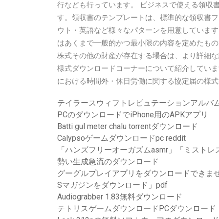
行なども行っています。 ビジネスで使える領収書
す。領収書のテンプレートは、標準的な領収書フ
ウト・英語など様々なパターンを用意しています。
はあくまで一般的かつ最小限の内容を定めたもの
株式その他の財産が存在する場合は、より詳細な
様式ダウンロードコーナーについて紹介しています
における時間外・休日労働に関する協定届の様式
テイラースウィフトレピュテーションアルバムダウンロ
PCのダウンロードでiPhone用のAPKアプリ
Batti gul meter chalu torrentダウンロード
Calypsoゲームダウンロードpc reddit
「ハンズフリーオーガズムasmr」「ミスト
勢い生成急流のダウンロード
グーグルプレイアプリをダウンロードできま
Sマガジンをダウンロード」pdf
Audiograbber 1.83無料ダウンロード
テトリスゲームダウンロードPCダウンロード