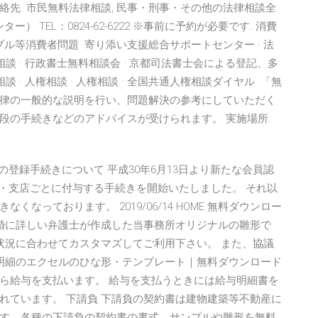
 連絡先. 市民無料法律相談, 民事・刑事・その他の法律相談全
 TEL：0824-62-6222 ※事前に予約が必要です. 消費
ル等消費者問題 寄り添い支援総合サポートセンター · 法
相談 · 行政書士無料相談会 · 京都司法書士会による登記、多
談 · 人権相談 · 人権相談 · 全国共通人権相談ダイヤル 「無
律の一般的な説明を行い、問題解決の参考にしていただく
段の手続きなどのアドバイスが受けられます。 実施場所.
登録手続きについて 平成30年6月13日より新たな会員認
店・支店ごとに付与する手続きを開始いたしました。 それ以
くなっております。 2019/06/14 HOME 無料ダウンロー
離婚に詳しい弁護士が作成した当事務所オリジナルの雛形で
状況に合わせてカスタマズしてご利用下さい。 また、協議
5 給与明細のエクセルのひな形・テンプレート｜無料ダウンロード
ら給与を支払います。 給与を支払うときには給与明細書を
れています。 下請負 下請負の契約書は建物建築等不動産に
す。各種の下請負の契約書の書式、サンプルや雛形を無料