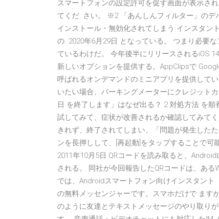
スマートフォンの設定許可を促す画面が表示され
てくだ. さい。 ※2 「あんしんフィルター」
インストール・無効化されてしまう インスタン
の. 2020年6月29日 となっている。 つま
ているわけだ。 今年後半にリリースされるiOS 1
新しいオプションを提供する。AppClipsで Googl
呼ばれるオンデマンドのミニアプリを提供している。
いたい場合、パーキングメーターにクレジットカー
日 を終了します」はなぜ出る？ 2 対処方法 
試してみて、症状が改善されるか確認してみてく
きれず、終了されてしまい、「問題が発生したた
ンを長押しして、[再起動]をタップすることで可
2011年10月5日 QRコードを読み取ると、An
される。 同社が今回報告したQRコードは、ある
では、Androidスマートフォン向けインスタント 20
の無料メッセンジャーです。スマホだけで ますか？
のように友達とテキストメッセージのやり取りが