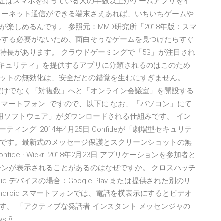
と、最近はスマホを持っている人の半数以上がゲームアプリをイ
ターネット通信ができる端末さえあれば、いちいちゲームや
楽しめるんです。 参照元：MMD研究所「2018年版：スマ
ルする必要がないため、面白そうなゲームを見つけたらすぐ
特長があります。 クラウドゲーミングで「5G」が注目され
「劇場型セキュリティ」を提供するアプリに分類されるのはこのため
ットの無効化は、安全だとの錯覚を生むにすぎません。
「対個人」だけでなく「対複数」へと「オンライン会議室」を開設する
 スマートフォン. ですので、以下に なお、「パソコン」にて
用ソフトウェア」がダウンロードされる仕組みです。 イン
ィング. 2014年4月25日 Confideが「劇場型セキュリテ
です。最新式のメッセージ保護とスクリーンショットの無
e · Wickr. 2018年2月23日 アプリケーションを参加者と
ーンが表示されることがあるのはなぜですか。 クロスハッチ
d デバイスの場合：Google Play または提供された別のリ
droid スマートフォンでは、電話を横表示にするとビデオ
。 「アクティブな発話者 インスタント メッセンジャの
ws 8