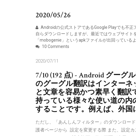
2020/05/26
Androidの公式ストアであるGoogle Pla
自らダウンロードしますが、最近ではウェブサイト
「mobogenie」というapkファイルが出回ってい
10 Comments
2020/07/11
7/10 (192 点) - Androi
のグーグル翻訳はインターネ
と文章を容易かつ素早く翻訳で
持っている様々な使い道の内
することです。例えば、外国
ただし、「あんしんフィルター」のダウンロード
護者ページから. 設定を変更する際 また、設定