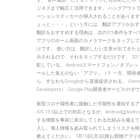
す。 音声通話・ビデオチャットにも対応したI
ジネスまで幅広く活用できます。 ハングアウト
ーションステッカーが挿入されることがあります。 
ょっと・・・」という方には、翻訳アプリがおすす
翻訳をおすすめする理由は、次の3つ条件をすべて
アプリのホーム画面のカメラマークをタップして
けです。 使い方は、翻訳したい文章が出てきたと
示されるので、それをタップするだけです。 201
駐している。 Androidスマートフォン／タブ
ールした覚えのない「アプリ」（？ 一方、開発者サ
ら、すなわちGoogleから直接提供される。 Overview of
Developers）; Google Play開発者サービス
新型コロナ陽性者に接触した可能性を通知するアプ
iOS 13.5以上での対応となるが、AndroidはAn
する権限を事前に表示してくれる仕組みを備えて
入し、個人情報を盗み取られてしまうリスクを軽
教えてください。 7月13日(月)以降お買物アプリをご利用に