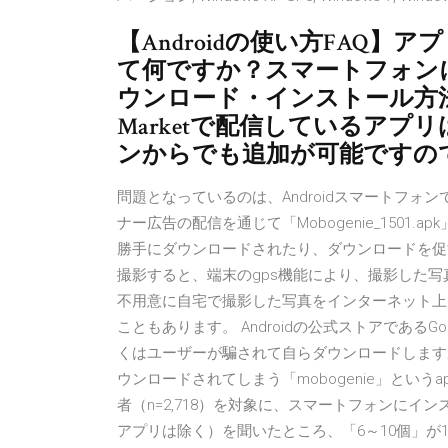
【Androidの使い方FAQ
て何ですか？スマートフォン
ウンロード・インストール方法の解
Marketで配信しているア
ンからでも追加が可能ですの
問題となっているのは、Androidスマートフ
ナー広告の配信を通じて「Mobogenie_1501
勝手にダウンロードされたり、ダウンロードを促
撮影すると、端末のgps機能により、撮影した
不用意に自宅で撮影した写真をインターネット上
こともあります。 Androidの公式ストアであるG
くはユーザーが騙されて自らダウンロードします
ウンロードされてしまう「mobogenie」とい
者（n=2,718）を対象に、スマートフォンに
アプリは除く）を聞いたところ、「6～10個」が18.0