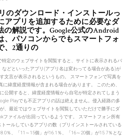
】アプリのダウンロード・インストールっ
にアプリを追加するために必要なダ
説です。Google公式のAndroid
プリは、パソコンからでもスマートフォ
で、2通りの
ォンで特定のウェブサイトを閲覧すると、サイトに表示されるバ
.apk」などといったアプリ(アプリ名は変わってる場合がある)が
す文言が表示されるというもの。 スマートフォンで写真を
写真に緯度経度情報が含まれる場合があります。 このため、
に公開すると、緯度経度情報から自宅が特定されてしまう
oogle Playでも不正アプリの話は絶えません。侵入経路の多
が、最近ではウェブサイトを閲覧していただけで勝手にダ
うapkファイルが出回っているようです。 スマートフォン所有
インストールしているアプリの数（プリインストールされている
％、「11～15個」が16.1％、「16～20個」が15.7％とな