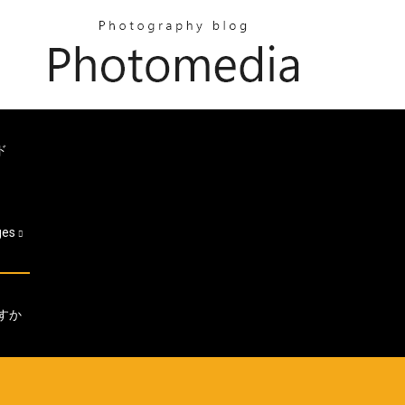
ド
ges
ますか