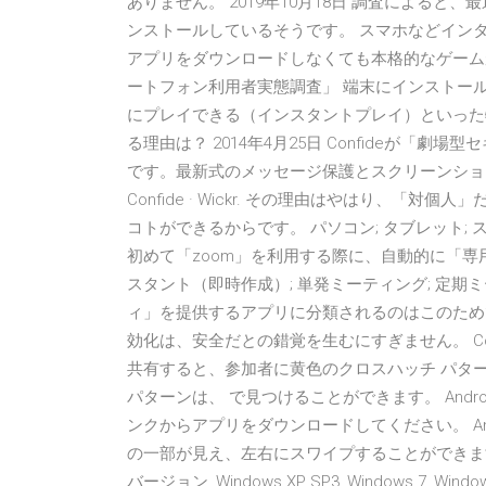
ありません。 2019年10月18日 調査による
ンストールしているそうです。 スマホなどイン
アプリをダウンロードしなくても本格的なゲームが
ートフォン利用者実態調査」 端末にインストー
にプレイできる（インスタントプレイ）といった
る理由は？ 2014年4月25日 Confideが
です。最新式のメッセージ保護とスクリーンショ
Confide · Wickr. その理由はやはり、
コトができるからです。 パソコン; タブレット;
初めて「zoom」を利用する際に、自動的に「専
スタント（即時作成）; 単発ミーティング; 定期ミーテ
ィ」を提供するアプリに分類されるのはこのため
効化は、安全だとの錯覚を生むにすぎません。 Confid
共有すると、参加者に黄色のクロスハッチ パタ
パターンは、 で見つけることができます。 Androi
ンクからアプリをダウンロードしてください。 An
の一部が見え、左右にスワイプすることができます
バージョン, Windows XP SP3, Windows 7, Windo