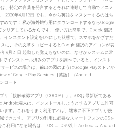
M（インスタントメッセンジャー）として、プライベート～ビ
では、特定の言葉を発言するとそれに連動して自動でアニメ
2020年4月13日 でも、今から英語をマスターするのはち
めです！ 私が海外旅行用にダウンロードするならGoogle
クリアしているからです。 使い方は簡単で、Google翻訳
、インスタント設定をONにした状態で、スマホをかざすだ
きに、その文章をコピーするとGoogle翻訳のアイコンが表
7年9月21日 起動した覚えもないのに、なぜかシステムに常
レットでインストール済みのアプリを調べていると、インスト
ービスの場合は、前出の図のようにGoogle Playストアか
 Google Play Services［英語］（Android
のダウンロード
リ「接触確認アプリ（COCOA）」。iOSは最新版である
droid Android端末は、インストールしようとするアプリに許可
います。これをうまく利用すれば、端末に不正アプリが侵
減できます。 アプリの利用に必要なスマートフォンのOSを
なる場合は、 iOS → iOS9以上 Android → Android