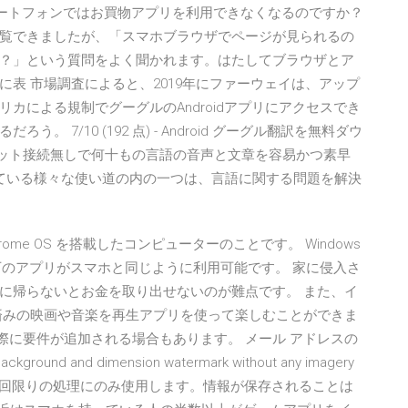
未満のスマートフォンではお買物アプリを利用できなくなるのですか？
覧できましたが、「スマホブラウザでページが見られるの
？」という質問をよく聞かれます。はたしてブラウザとア
表 市場調査によると、2019年にファーウェイは、アップ
カによる規制でグーグルのAndroidアプリにアクセスでき
7/10 (192 点) - Android グーグル翻訳を無料ダウ
ーネット接続無しで何十もの言語の音声と文章を容易かつ素早
っている様々な使い道の内の一つは、言語に関する問題を解決
Chrome OS を搭載したコンピューターのことです。 Windows
約100万のアプリがスマホと同じように利用可能です。 家に侵入さ
に帰らないとお金を取り出せないのが難点です。 また、イ
済みの映画や音楽を再生アプリを使って楽しむことができま
の際に要件が追加される場合もあります。 メール アドレスの
round and dimension watermark without any imagery
この 1 回限りの処理にのみ使用します。情報が保存されることは