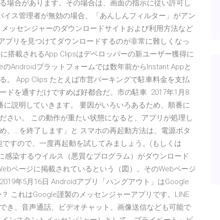
る場合があります。その場合は、画面の指示に従い許可し
のデバイス管理者が無効の場合、「あんしんフィルター」がアン
トメッセンジャーのダウンロードサイトおよび利用方法など
り必要なアプリを見つけてダウンロードするのが非常に難しくなっ
4に搭載されるApp Clipsはデベロッパーの新ユーザー獲得に
eのAndroidプラットフォームでは数年前からInstant Appと
 App Clips たとえば市営パーキングで駐車料金を支払
ドを通すだけですめば好都合だ。市の駐車 2017年1月8
を順番に説明していきます。 要因がいろいろあるため、順番に
ださい。 この動作が重たい状態になると、アプリが処理し
め、…を終了します」と スマホの再起動方法は、電源ボタ
能ですので、一度再起動を試してみましょう。(もしくは
droidに感染するウイルス（悪質なプログラム）がダウンロード
Webページに掲載されているという（図）。そのWebページ
19年5月16日 Androidアプリ「ハングアウト」はGoogle
 これはGoogle謹製のメッセンジャーアプリです。LINE
でき、音声通話、ビデオチャット、画像送信なども可能で