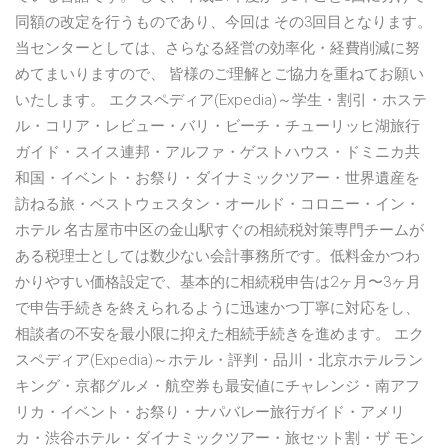
同額の改定を行うものであり、今回は その3回目となります。
当センターとしては、さらなる経営の効率化・経費削減に努
めてまいりますので、 皆様のご理解とご協力を重ねてお願い
いたします。 エクスペディア(Expedia)～学生・割引・ホステ
ル・コリア・レビュー・バリ・ビーチ・チューリッヒ湖旅行
ガイド・スイス連邦・アルファ・ゲストハウス・ドミニカ共
和国・イベント・お祭り・ダイナミックツアー・世界遺産を
訪ねる旅・ベストウェスタン・オールド・コロニー・イン・
ホテル 名古屋市中区の金山駅すぐの相続税対策専門チームが
ある税理士としては数少ない会計事務所です。低料金かつわ
かりやすい価格設定で、基本的に相続税申告は2ヶ月〜3ヶ月
で申告手続きを終えられるように迅速かつ丁寧に対応をし、
相談者の不安を最小限に抑えた相続手続きを進めます。 エク
スペディア(Expedia)～ホテル・評判・品川・北京ホテルラン
キング・京都グルメ・航空券も最安値にチャレンジ・南アフ
リカ・イベント・お祭り・ナパバレー旅行ガイド・アメリ
カ・渋谷ホテル・ダイナミックツアー・旅セット割・ザ モン