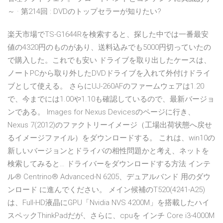
～ · 第214回 : DVDのトップセラーが知りたい?
楽天市場でTS-G1644Rを検索すると、探した中では一番最安
値の4320円のものがあり、送料込みでも5000円切っていたの
で購入した。これでも安い ドライブを取り出したケースは、
ノートPCから取り外したDVDドライブを入れて外付けドライ
ブとして使える。 さらにUJ-260AFのファームウェアは1.20
で、今までには1.00や1.10も確認しているので、最新バージョ
ンである。 Images for Nexus Devicesのページに行き、
Nexus 7(2012)のファクトリーイメージ（工場出荷状態へ戻せ
るイメージファイル）をダウンロードする。 これは、win10の
新しいバージョンとドライバの相性問題かと考え、ネットを
検索してみると… ドライバーをダウンロードする方法 インテ
ル® Centrino® Advanced-N 6205、デュアルバンド 用のダウ
ンロード に進んでください。 メイン候補のT520(4241-A25)
は、Full-HD液晶にGPU「Nvidia NVS 4200M」を搭載したハイ
スペックThinkPadだが、さらに、cpuを インチ Core i3-4000M