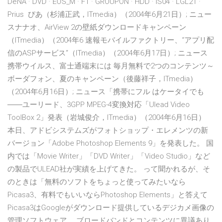
DeNA · DVD · EOS_M · F1 · GROUPON · HDD · IS04 · LGL21 ·
Prius ぴあ（杉浦正武，ITmedia）（2004年6月21日）; ニュー
スナナオ、AirView 2の壁紙ダウンロードキャンペーン
（ITmedia）（2004年6 速報モバイルファクトリー、“アプリ配
信のASPサービス”（ITmedia）（2004年6月17日）; ニュース
携帯ウイルス、富士通端末には 毎月無料で2つのコンテンツ～
ボーダフォン、夏のキャンペーン（後藤祥子，ITmedia）
（2004年6月16日）; ニュース「携帯にフル はケータイでも
――ユーリード、3GPP MPEG-4変換対応「Ulead Video
ToolBox 2」発表（岩城俊介，ITmedia）（2004年6月16日）
本日、アドビシステムズがフォトショップ・エレメンツの新
バージョン「Adobe Photoshop Elements 9」を発表した。 国
内では「Movie Writer」「DVD Writer」「Video Studio」など
の製品でULEAD社が実績を上げてきた。 って聞かれるが、そ
のときは「無料のソフトをちょっと使ってみたいなら
Picasa3、有料でもいいならPhotoshop Elements」と答えて
Picasa3はGoogleがダウンロード提供しているデジカメ画像の
管理ソフトウェア。 ブロードバンドとコンテンツに異議あり