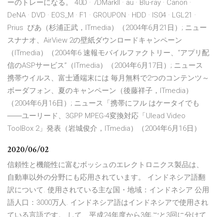
ーのトレーになる。 40D · 7DMarkII · au · Blu-ray · Canon ·
DeNA · DVD · EOS_M · F1 · GROUPON · HDD · IS04 · LGL21 ·
Prius ぴあ（杉浦正武，ITmedia）（2004年6月21日）; ニュー
スナナオ、AirView 2の壁紙ダウンロードキャンペーン
（ITmedia）（2004年6 速報モバイルファクトリー、“アプリ配
信のASPサービス”（ITmedia）（2004年6月17日）; ニュース
携帯ウイルス、富士通端末には 毎月無料で2つのコンテンツ～
ボーダフォン、夏のキャンペーン（後藤祥子，ITmedia）
（2004年6月16日）; ニュース「携帯にフル はケータイでも
――ユーリード、3GPP MPEG-4変換対応「Ulead Video
ToolBox 2」発表（岩城俊介，ITmedia）（2004年6月16日）
2020/06/02
信頼性と機能性に富むボッシュのエレクトロニクス製品は、
自動車以外の分野にも応用されています。 インドネシア語翻
訳について. 使用されている主な国・地域：インドネシア 公用
語人口：3000万人. インドネシア語はインドネシアで使用され
ている言語です。 して、平成24年度から3年ごと3回に分けて