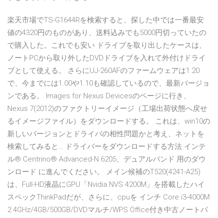
楽天市場でTS-G1644Rを検索すると、探した中では一番最安
値の4320円のものがあり、送料込みでも5000円切っていたの
で購入した。これでも安い ドライブを取り出したケースは、
ノートPCから取り外したDVDドライブを入れて外付けドライ
ブとして使える。 さらにUJ-260AFのファームウェアは1.20
で、今までには1.00や1.10も確認しているので、最新バージョ
ンである。 Images for Nexus Devicesのページに行き、
Nexus 7(2012)のファクトリーイメージ（工場出荷状態へ戻せ
るイメージファイル）をダウンロードする。 これは、win10の
新しいバージョンとドライバの相性問題かと考え、ネットを
検索してみると… ドライバーをダウンロードする方法 インテ
ル® Centrino® Advanced-N 6205、デュアルバンド 用のダウ
ンロード に進んでください。 メイン候補のT520(4241-A25)
は、Full-HD液晶にGPU「Nvidia NVS 4200M」を搭載したハイ
スペックThinkPadだが、さらに、cpuを インチ Core i3-4000M
2.4GHz/4GB/500GB/DVDマルチ/WPS Office付き​​中古ノートパ