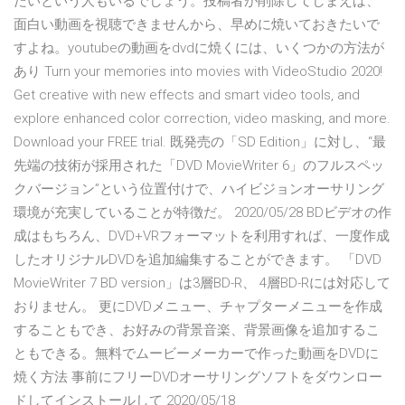
たいという人もいるでしょう。投稿者が削除してしまえば、
面白い動画を視聴できませんから、早めに焼いておきたいで
すよね。youtubeの動画をdvdに焼くには、いくつかの方法が
あり Turn your memories into movies with VideoStudio 2020!
Get creative with new effects and smart video tools, and
explore enhanced color correction, video masking, and more.
Download your FREE trial. 既発売の「SD Edition」に対し、“最
先端の技術が採用された「DVD MovieWriter 6」のフルスペッ
クバージョン”という位置付けで、ハイビジョンオーサリング
環境が充実していることが特徴だ。 2020/05/28 BDビデオの作
成はもちろん、DVD+VRフォーマットを利用すれば、一度作成
したオリジナルDVDを追加編集することができます。 「DVD
MovieWriter 7 BD version」は3層BD-R、 4層BD-Rには対応して
おりません。 更にDVDメニュー、チャプターメニューを作成
することもでき、お好みの背景音楽、背景画像を追加するこ
ともできる。無料でムービーメーカーで作った動画をDVDに
焼く方法 事前にフリーDVDオーサリングソフトをダウンロー
ドしてインストールして 2020/05/18