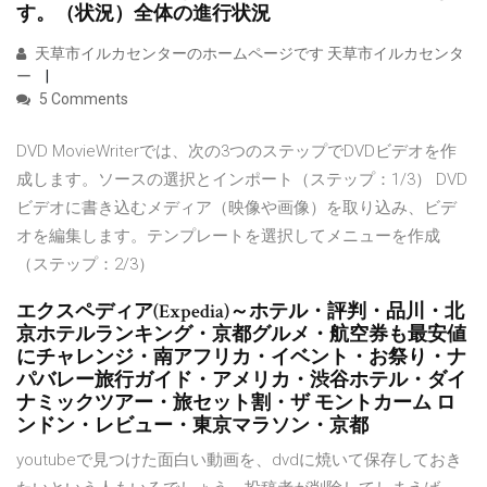
す。（状況）全体の進行状況
天草市イルカセンターのホームページです 天草市イルカセンタ
ー
5 Comments
DVD MovieWriterでは、次の3つのステップでDVDビデオを作
成します。ソースの選択とインポート（ステップ：1/3） DVD
ビデオに書き込むメディア（映像や画像）を取り込み、ビデ
オを編集します。テンプレートを選択してメニューを作成
（ステップ：2/3）
エクスペディア(Expedia)～ホテル・評判・品川・北
京ホテルランキング・京都グルメ・航空券も最安値
にチャレンジ・南アフリカ・イベント・お祭り・ナ
パバレー旅行ガイド・アメリカ・渋谷ホテル・ダイ
ナミックツアー・旅セット割・ザ モントカーム ロ
ンドン・レビュー・東京マラソン・京都
youtubeで見つけた面白い動画を、dvdに焼いて保存しておき