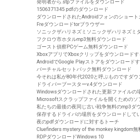
発明者から.stpファイルをダウンロード
1506371345 pdfのダウンロード
ダウンロードされたAndroidフォンのショ
Freダウンロードtorブラウザー
ソニックザハリネズミソニックザハリネズミダ
フクロウ市ホタルmp3無料ダウンロード
ゴースト偵察PCゲーム無料ダウンロード
XboxアプリでXboxクリップをダウンロードす
AndroidでGoogle Playストアをダウンロ
バーチャルセットパック無料ダウンロード
今それは私が80年代2020と呼ぶものですダ
ドライバーブースターv.4ダウンロード
Windowsダウンロードされた更新ファイルの
Microsoftスクラップファイルを開くため
私たちの最後の夜同じ古い戦争無料のmp3ダ
保存するドライバの場所をダウンロードして
夜のpdfダウンロードに対するトーチ
Cluefinders mystery of the monkey kin
RDPダウンロードWindows 10