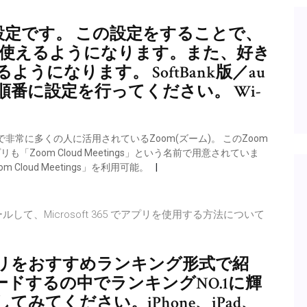
う設定です。 この設定をすることで、
）が使えるようになります。また、好き
になります。 SoftBank版／au
ら順番に設定を行ってください。 Wi-
常に多くの人に活用されているZoom(ズーム)。 このZoom
Zoom Cloud Meetings」という名前で用意されていま
Cloud Meetings」を利用可能。
をインストールして、Microsoft 365 でアプリを使用する方法について
リをおすすめランキング形式で紹
ードするの中でランキングNO.1に輝
みてください。iPhone、iPad、