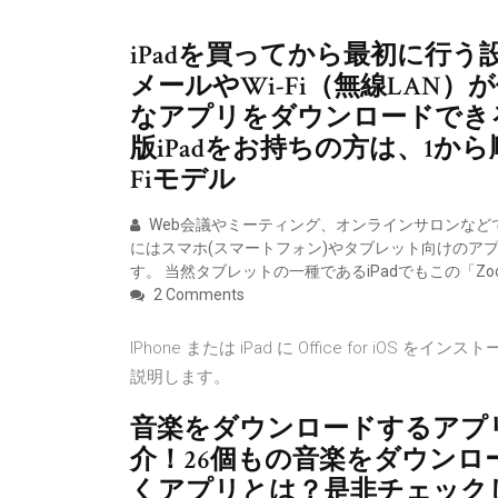
iPadを買ってから最初に行
メールやWi-Fi（無線LAN
なアプリをダウンロードできるよう
版iPadをお持ちの方は、1か
Fiモデル
Web会議やミーティング、オンラインサロンなどで非
にはスマホ(スマートフォン)やタブレット向けのアプリも「
す。 当然タブレットの一種であるiPadでもこの「Zoom 
2 Comments
IPhone または iPad に Office for iOS 
説明します。
音楽をダウンロードするアプ
介！26個もの音楽をダウンロ
くアプリとは？是非チェックして