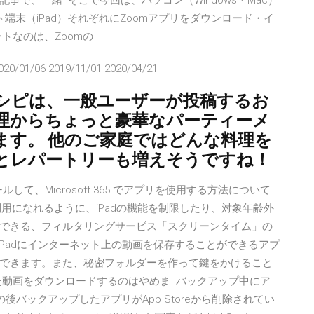
で、一緒 そこで今回は、パソコン（Windows・Mac）
レット端末（iPad）それぞれにZoomアプリをダウンロード・イ
トなのは、Zoomの
020/01/06 2019/11/01 2020/04/21
シピは、一般ユーザーが投稿するお
処理からちょっと豪華なパーティーメ
ます。 他のご家庭ではどんな料理を
とレパートリーも増えそうですね！
をインストールして、Microsoft 365 でアプリを使用する方法について
利用になれるように、iPadの機能を制限したり、対象年齢外
できる、フィルタリングサービス「スクリーンタイム」の
日 iPadにインターネット上の動画を保存することができるアプ
できます。また、秘密フォルダーを作って鍵をかけること
た動画をダウンロードするのはやめま バックアップ中にア
の後バックアップしたアプリがApp Storeから削除されてい