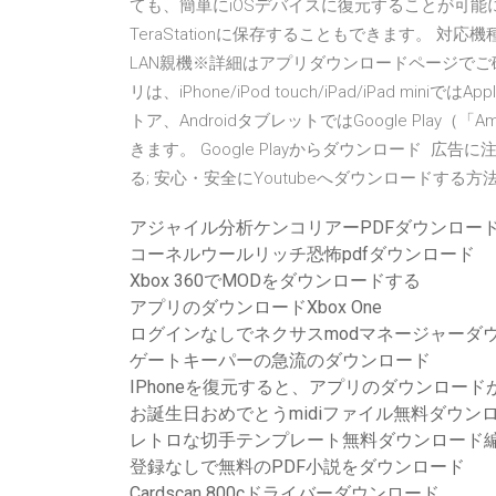
ても、簡単にiOSデバイスに復元することが可能にな
TeraStationに保存することもできます。 対応機種. W
LAN親機※詳細はアプリダウンロードページでご確認ください
リは、iPhone/iPod touch/iPad/iPad mini
トア、AndroidタブレットではGoogle Pla
きます。 Google Playからダウンロード 広告に注意！ 
る; 安心・安全にYoutubeへダウンロードする方
アジャイル分析ケンコリアーPDFダウンロー
コーネルウールリッチ恐怖pdfダウンロード
Xbox 360でMODをダウンロードする
アプリのダウンロードXbox One
ログインなしでネクサスmodマネージャーダウ
ゲートキーパーの急流のダウンロード
IPhoneを復元すると、アプリのダウンロー
お誕生日おめでとうmidiファイル無料ダウン
レトロな切手テンプレート無料ダウンロード
登録なしで無料のPDF小説をダウンロード
Cardscan 800cドライバーダウンロード