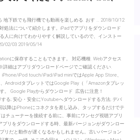
どころ 地下鉄でも飛行機でも動画を楽しめる. おす … 2018/10/12
と対処法について紹介します。iPadでアプリをダウンロード
る人に向けてわかりやすく解説しているので、インストー
/03 2019/05/14
aStationに保存することもできます。 対応機種. Webアクセス
無線LAN親機※詳細はアプリダウンロードページでご確認ください.
one/iPod touch/iPad/iPad miniではApple App Store、
AndroidタブレットではGoogle Play（「Amazonタブレッ
Google Playからダウンロード 広告に注意！
を使って保存する; 安心・安全にYoutubeへダウンロードする方法; デバ
以降はiPhoneにコネクタを差し込み、タップするだけでテ
てはチューナーを接続する前に、事前にワンセグ視聴アプリ
Padで新しいアプリをダウンロードする時、最新バージョンがダウンロー
プリだと動作が遅くなるかもしれません。古いバージョン