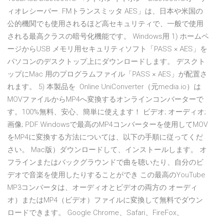
ィオレシーバー. FMトランスミッタ AES」は、日本や米国の
公的機関でも使用されるほど高セキュリティで、一般で使用
される最高クラスの暗号化機能です。 Windows用 1) ホームペ
ージからUSB メモリ用セキュリティソフト「PASS × AES」を
パソコンのデスクトップ上にダウンロードします。 デスクト
ップにMac 用のプログラムファイル「PASS × AES」が配置さ
れます。 5) 本製品を Online UniConverter（元media.io）は
MOVファイルからMP4へ変換するオンラインコンバーターで
す。100%無料、安心、簡単に使えます！ ビデオ; オーディオ;
画像; PDF Windowsで最高のMP4コンバーターを使用してMOV
をMP4に変換する方法については、以下の手順に従ってくだ
さい。 Mac版）ダウンロードして、インストールします。 オ
フラインまたはバックグラウンドで曲を聴いたり、自分のビ
デオで音楽を使用したりすることができ この最高のYouTube
MP3コンバータは、オーディオとビデオの両方の オーディ
オ）またはMP4（ビデオ）ファイルに変換して無料でダウン
ロードできます。 Google Chrome、Safari、FireFox、