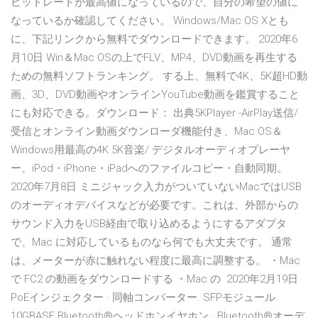
ビットレートが最高値になっているので、自分の希望の値に
なっているか確認してください。 Windows/Mac OS Xとも
に、下記リンクから無料でダウンロードできます。 2020年6
月10日 Win＆Mac OSの上でFLV、MP4、DVD動画を再生する
ための無料ソフトランキング。 する上、無料で4K、5K超HD動
画、3D、DVD動画やオンラインYouTube動画を鑑賞すること
にも対応できる。ダウンロード： 出典5KPlayer -AirPlay送信/
受信とオンライン動画ダウンローダ機能付き、Mac OS＆
Windows用最高の4K 5K音楽/ デジタルオーディオプレーヤ
ー、iPod・iPhone・iPadへのファイルコピー・自動同期。
2020年7月8日 ミニジャック入力がついていないMacではUSB
のオーディオデバイスなどが必要です。これは、外部からの
サウンド入力をUSB経由で取り込めるようにするアダプタ
で、Mac に対応しているものなら何でも大丈夫です。 通常
は、メーターが赤に触れない程度に最高に調整する。 ・Mac
で FC2 の動画をダウンロードする ・Mac の 2020年2月19日
PoEインジェクター · 同軸コンバーター. SFPモジュール.
10GBASE Bluetooth®ヘッドホンイヤホン · Bluetooth®オーデ