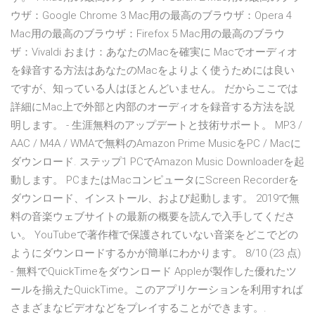
ウザ：Google Chrome 3 Mac用の最高のブラウザ：Opera 4
Mac用の最高のブラウザ：Firefox 5 Mac用の最高のブラウ
ザ：Vivaldi おまけ：あなたのMacを確実に Macでオーディオ
を録音する方法はあなたのMacをよりよく使うためには良い
ですが、知っている人はほとんどいません。 だからここでは
詳細にMac上で外部と内部のオーディオを録音する方法を説
明します。 - 生涯無料のアップデートと技術サポート。 MP3 /
AAC / M4A / WMAで無料のAmazon Prime MusicをPC / Macに
ダウンロード. ステップ1 PCでAmazon Music Downloaderを起
動します。 PCまたはMacコンピュータにScreen Recorderを
ダウンロード、インストール、および起動します。 2019で無
料の音楽ウェブサイトの最新の概要を読んで入手してくださ
い。 YouTubeで著作権で保護されていない音楽をどこでどの
ようにダウンロードするかが簡単にわかります。 8/10 (23 点)
- 無料でQuickTimeをダウンロード Appleが製作した優れたツ
ールを揃えたQuickTime。このアプリケーションを利用すれば
さまざまなビデオなどをプレイすることができます。.