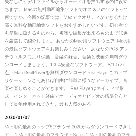
失なしにビデオファイルからオーディオを抽出するのに役立
ちます。 Macの無料動画編集ソフトでオススメのソフトって
何ですか。今回の記事では、Macでクオリティができるだけ
高く無料な動画編集ソフトをおすすめしたいです。初心者で
も簡単に扱えるものから、複雑な編集が出来るものまで10選
を厳選して紹介します。 あなたのMac用ソフトウェア. Mac用
の最良ソフトウェアをお楽しみください。あなたのPCをアン
チウィルスにより保護、音楽の録音、音楽と映画の無料ダウ
ンロードしましょう。100%安全なソフトウェア。 8/10 (27
点) - Mac RealPlayerを無料ダウンロード RealPlayerこのアプ
リケーションさえあれば自由に簡単に様々なアーカイブ、音
楽や楽しめることができます。. RealPlayerはネイティブ形
式、インターネット経由でオーディオとビデオの標準分布と
して長年使用されてきた、最も人気のある
2020/01/07
Mac用の最高のトップ5ブラウザ 2020からダウンロードできま
す。 1 Mac用の最高のブラウザ：Safari 2 Mac用の最高のブラ